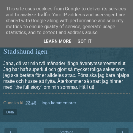
This site uses cookies from Google to deliver its services
Äventyrshunden Diesel
and to analyze traffic. Your IP address and user-agent are
shared with Google along with performance and security
metrics to ensure quality of service, generate usage
statistics, and to detect and address abuse.
måndag 29 augusti 2011
LEARN MORE
GOT IT
Stadshund igen
Jaha, då var min två månader långa äventyrssemester slut.
Jag har haft superkul och gjort så mycket roliga saker som
jag ska berätta för er alldeles strax. Först ska jag bara hjälpa
matte och husse att flytta. Återkommer så snart jag hinner
med "the full story" om min sommar. Håll ut!
Gunnika
kl.
22:46
Inga kommentarer:
Dela
‹
›
Startsida