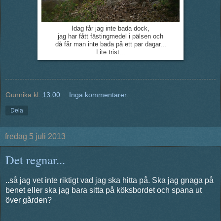
Idag får jag inte bada dock,
jag har fått fästingmedel i pälsen och
då får man inte bada på ett par dagar...
Lite trist...
Gunnika
kl.
13:00
Inga kommentarer:
Dela
fredag 5 juli 2013
Det regnar...
..så jag vet inte riktigt vad jag ska hitta på. Ska jag gnaga på
benet eller ska jag bara sitta på köksbordet och spana ut
över gården?