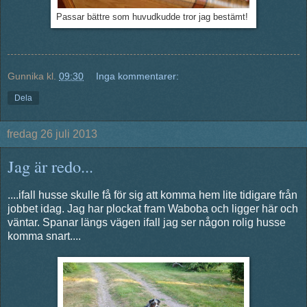
Passar bättre som huvudkudde tror jag bestämt!
Gunnika
kl.
09:30
Inga kommentarer:
Dela
fredag 26 juli 2013
Jag är redo...
....ifall husse skulle få för sig att komma hem lite tidigare från
jobbet idag. Jag har plockat fram Waboba och ligger här och
väntar. Spanar längs vägen ifall jag ser någon rolig husse
komma snart....