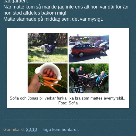
trädgården.
När matte kom så märkte jag inte ens att hon var där förrän
hon stod alldeles bakom mig!
Matte stannade på middag sen, det var mysigt.
Sofia och Jonas bil verkar funka lika bra som mattes äventyrsbil...
Foto: Sofia
Gunnika
kl.
23:10
Inga kommentarer: