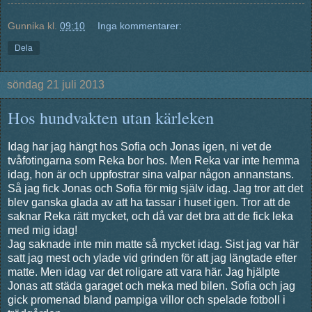
Gunnika
kl.
09:10
Inga kommentarer:
Dela
söndag 21 juli 2013
Hos hundvakten utan kärleken
Idag har jag hängt hos Sofia och Jonas igen, ni vet de
tvåfotingarna som Reka bor hos. Men Reka var inte hemma
idag, hon är och uppfostrar sina valpar någon annanstans.
Så jag fick Jonas och Sofia för mig själv idag. Jag tror att det
blev ganska glada av att ha tassar i huset igen. Tror att de
saknar Reka rätt mycket, och då var det bra att de fick leka
med mig idag!
Jag saknade inte min matte så mycket idag. Sist jag var här
satt jag mest och ylade vid grinden för att jag längtade efter
matte. Men idag var det roligare att vara här. Jag hjälpte
Jonas att städa garaget och meka med bilen. Sofia och jag
gick promenad bland pampiga villor och spelade fotboll i