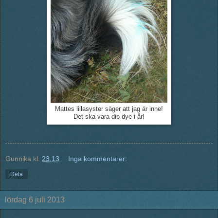
Mattes lillasyster säger att jag är inne!
Det ska vara dip dye i år!
Gunnika
kl.
23:13
Inga kommentarer:
Dela
lördag 6 juli 2013