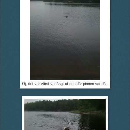
Oj, det var värst va långt ut den där pinnen var då..