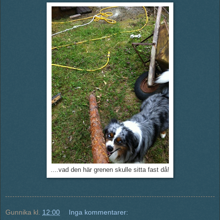
....vad den här grenen skulle sitta fast då!
Gunnika
kl.
12:00
Inga kommentarer: