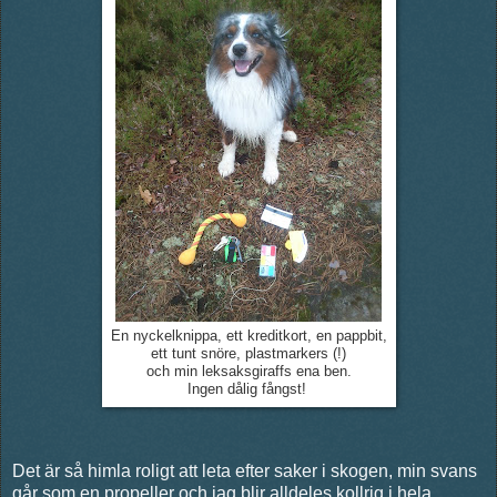
En nyckelknippa, ett kreditkort, en pappbit,
ett tunt snöre, plastmarkers (!)
och min leksaksgiraffs ena ben.
Ingen dålig fångst!
Det är så himla roligt att leta efter saker i skogen, min svans
går som en propeller och jag blir alldeles kollrig i hela