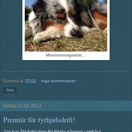
Mmmmmmorgontrött....
Gunnika
kl.
07:01
Inga kommentarer:
Dela
tisdag 23 juli 2013
Premiär för fyrhjulsdrift!
Jag har åkt fyrhjuling för första gången i mitt liv!