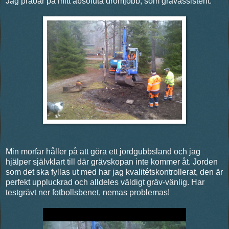
Jag praoar på mitt absoluta drömjobb; som grävassistent.
Min morfar håller på att göra ett jordgubbsland och jag
hjälper självklart till där grävskopan inte kommer åt. Jorden
som det ska fyllas ut med har jag kvalitétskontrollerat, den är
perfekt uppluckrad och alldeles väldigt gräv-vänlig. Har
testgrävt ner fotbollsbenet, nemas problemas!