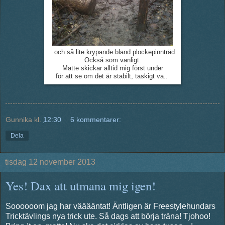
...och så lite krypande bland plockepinnträd.
Också som vanligt.
Matte skickar alltid mig först under
för att se om det är stabilt, taskigt va..
Gunnika
kl.
12:30
6 kommentarer:
Dela
tisdag 12 november 2013
Yes! Dax att utmana mig igen!
Soooooom jag har vääääntat! Äntligen är Freestylehundars
Tricktävlings nya trick ute. Så dags att börja träna! Tjohoo!