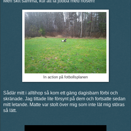
Men skit samma, kul att få jobba med nosen!
In action på fotbollsplanen
Sådär mitt i alltihop så kom ett gäng dagisbarn förbi och
skränade. Jag tittade lite försynt på dem och fortsatte sedan
mitt letande. Matte var stolt över mig som inte lät mig störas
så lätt.