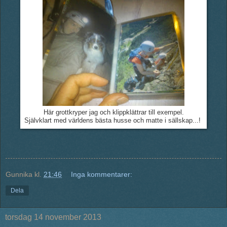
Här grottkryper jag och klippklättrar till exempel.
Självklart med världens bästa husse och matte i sällskap...!
Gunnika
kl.
21:46
Inga kommentarer:
Dela
torsdag 14 november 2013