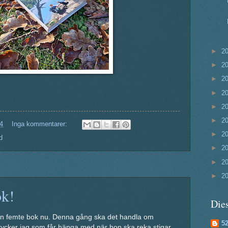
►
2
►
2
►
2
►
2
►
2
►
2
4
Inga kommentarer:
►
2
d
►
2
►
2
►
2
ok!
Dies
in femte bok nu. Denna gång ska det handla om
5
 tycker jag som får hänga med när hon ska reka stigar