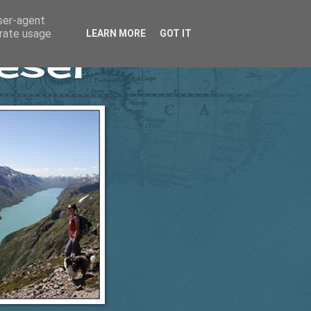
user-agent
erate usage
LEARN MORE
GOT IT
esel