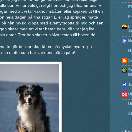
la öar. Vi har väldigt roligt hon och jag tillsammans. Vi
El
gar med att vi tar vaxholmsbåten eller kajaken ut till en
Fr
ön hela dagen på fina stigar. Eller jag springer, matte
r på nån mysig klippa med äventyrsgotta till mig och sen
F
gen slutar med att vi tar båten hem, då vilar jag lite
J
 dator. Tror hon skriver själva texten till boken då....
H
r matte gör böcker! Jag får se så mycket nya roliga
Hä
för min matte som har världens bästa jobb!
So
Su
B
T
U
U
X
Dies