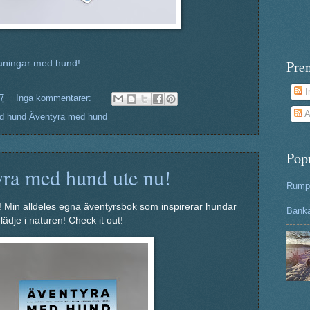
Pre
aningar med hund!
I
7
Inga kommentarer:
A
d hund Äventyra med hund
Pop
ra med hund ute nu!
Rumpa
 Min alldeles egna äventyrsbok som inspirerar hundar
Bank
lädje i naturen! Check it out!