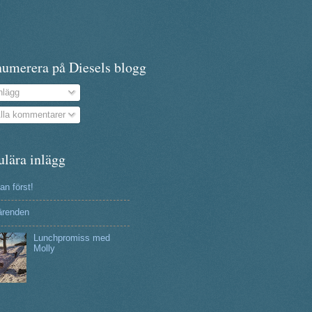
numerera på Diesels blogg
nlägg
lla kommentarer
ulära inlägg
n först!
ärenden
Lunchpromiss med
Molly