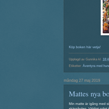
Köp boken här vetja!
Upplagd av
Gunnika
kl.
18:4
Etiketter:
Äventyra med hun
måndag 27 maj 2019
Mattes nya b
Min matte är igång med s
skärgården. Väldigt roligt