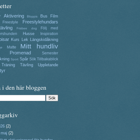
etter
Aktivering
y
Bus
Film
Bloppis
Freestylehundars
Freestyle
tävling
Följ med
Frisbee dog
Husse
yrshunden
Inspiration
isar
Kurs
Lek
Längskidåkning
Mitt hundliv
Matte
ge
Promenad
Semester
kning
Spår
Sök
Tillbakablick
Sport
Träning
Tävling
Uppletande
tyr
 i den här bloggen
ggarkiv
026
(2)
▼
maj
(2)