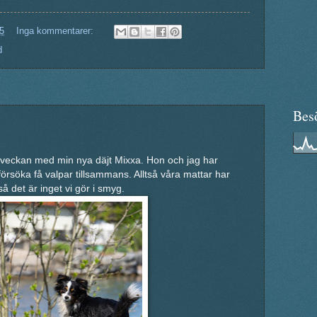
5
Inga kommentarer:
d
Bes
la veckan med min nya däjt Mixxa. Hon och jag har
 försöka få valpar tillsammans. Alltså våra mattar har
å det är inget vi gör i smyg.