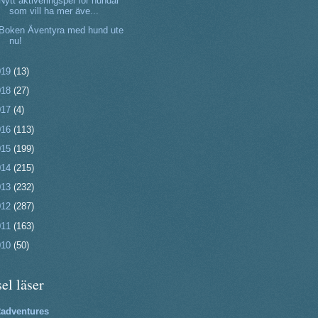
Nytt aktiveringspel för hundar
som vill ha mer äve...
Boken Äventyra med hund ute
nu!
019
(13)
018
(27)
017
(4)
016
(113)
015
(199)
014
(215)
013
(232)
012
(287)
011
(163)
010
(50)
el läser
2adventures