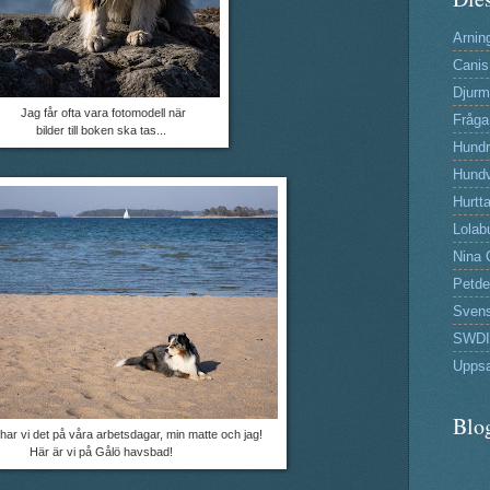
Arning
Canis
Djurm
Jag får ofta vara fotomodell när
Fråga
bilder till boken ska tas...
Hund
Hundv
Hurtta
Lolab
Nina 
Petde
Svens
SWDI
Uppsa
Blo
har vi det på våra arbetsdagar, min matte och jag!
Här är vi på Gålö havsbad!