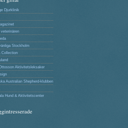
e Djurklinik
agazinet
 veterinären
reda
änliga Stockholm
 Collection
uland
Ottosson Aktivitetsleksaker
sign
ka Australian Shepherd-klubben
la Hund & Aktivitetscenter
ggintresserade