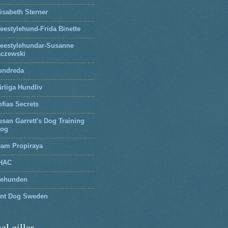
isabeth Sterner
eestylehund-Frida Binette
reestylehundar-Susanne
aczewski
undreda
rliga Hundliv
fias Secrets
san Garrett's Dog Training
log
eam Propiraya
HAC
tehunden
lnt Dog Sweden
el gillar