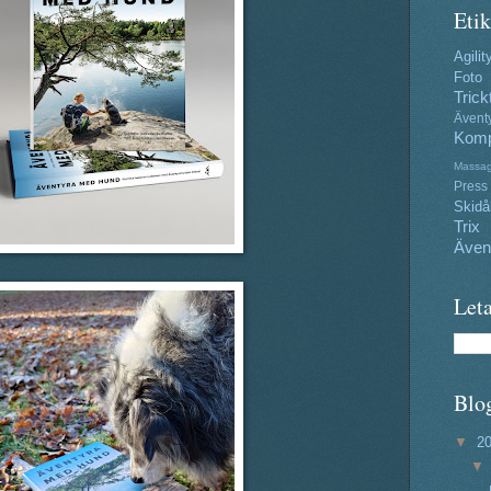
Etik
Agilit
Foto
Trick
Ävent
Komp
Massa
Press
Skidå
Trix
Även
Leta
Blo
▼
2