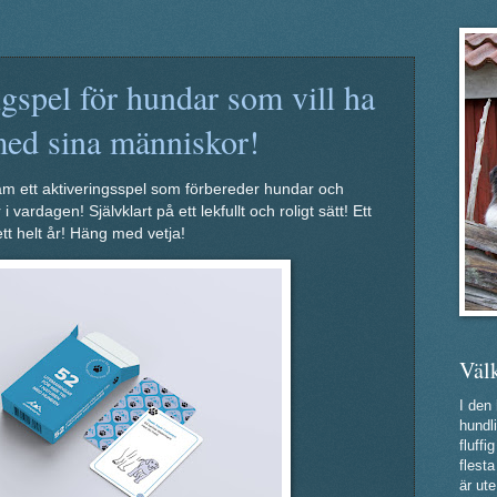
ngspel för hundar som vill ha
med sina människor!
ram ett aktiveringsspel som förbereder hundar och
vardagen! Självklart på ett lekfullt och roligt sätt! Ett
 ett helt år! Häng med vetja!
Väl
I den
hundli
fluff
flest
är ute