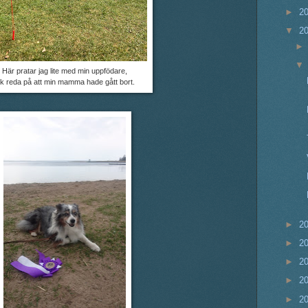
►
2
▼
2
Här pratar jag lite med min uppfödare,
ck reda på att min mamma hade gått bort.
►
2
►
2
►
2
►
2
►
2