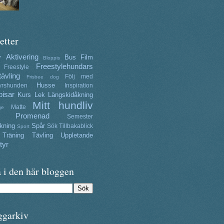
etter
Aktivering
y
Bus
Film
Bloppis
Freestylehundars
Freestyle
tävling
Följ med
Frisbee dog
Husse
yrshunden
Inspiration
isar
Kurs
Lek
Längskidåkning
Mitt hundliv
Matte
ge
Promenad
Semester
kning
Spår
Sök
Tillbakablick
Sport
Träning
Tävling
Uppletande
tyr
 i den här bloggen
ggarkiv