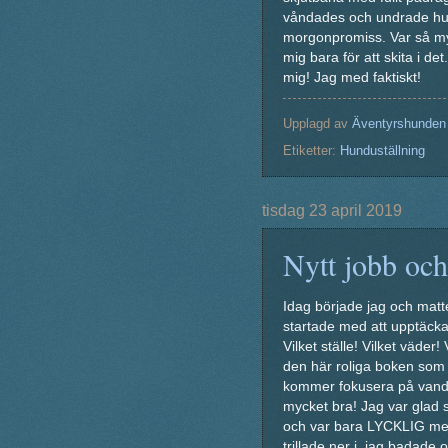
våndades och undrade hur
morgonpromiss. Var så myck
mig bara för att skita i de
mig! Jag med faktiskt!
Upplagd av
Äventyrshunden
Etiketter:
Hunduställning
tisdag 23 april 2019
Nytt jobb och
Idag började jag och matt
startade med att upptäck
Vilket ställe! Vilket väder!
den här roliga boken som
kommer fokusera på vandr
mycket bra! Jag var glad 
och var bara LYCKLIG mest
trillade ner i, jag badade