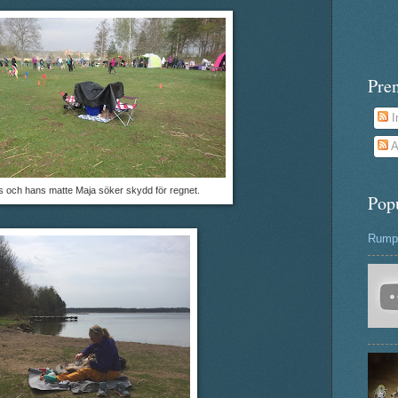
Pre
I
A
 och hans matte Maja söker skydd för regnet.
Pop
Rumpa