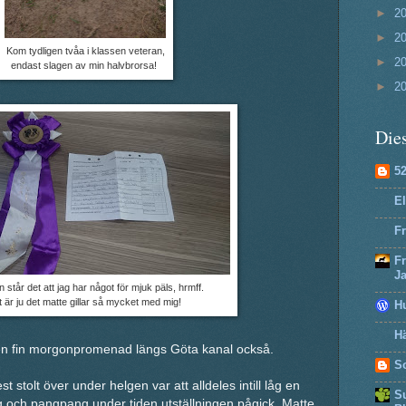
►
2
►
2
Kom tydligen tvåa i klassen veteran,
►
2
endast slagen av min halvbrorsa!
►
2
Dies
5
El
Fr
F
J
en står det att jag har något för mjuk päls, hrmff.
 är ju det matte gillar så mycket med mig!
H
Hä
en fin morgonpromenad längs Göta kanal också.
So
 stolt över under helgen var att alldeles intill låg en
Su
g och pangpang under tiden utställningen pågick. Matte