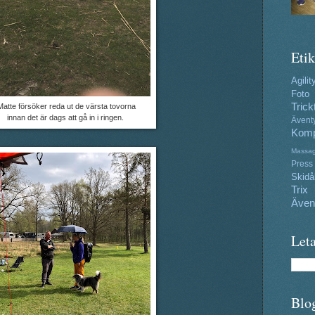
Etik
Agilit
Foto
Trick
Matte försöker reda ut de värsta tovorna
innan det är dags att gå in i ringen.
Ävent
Komp
Massa
Press
Skidå
Trix
Även
Leta
Blo