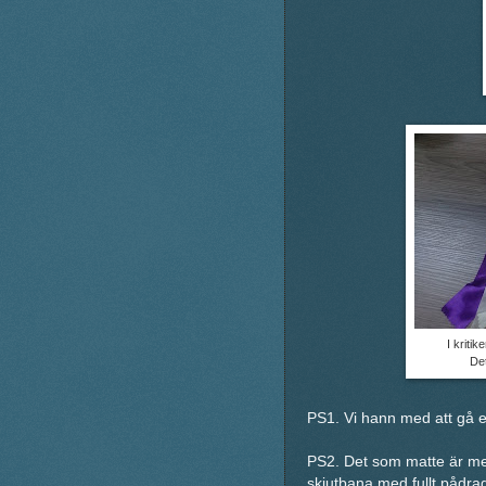
I kritik
Det
PS1. Vi hann med att gå 
PS2. Det som matte är mest
skjutbana med fullt pådra