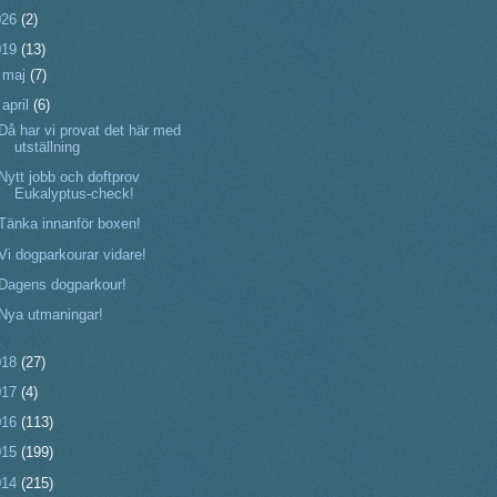
026
(2)
019
(13)
►
maj
(7)
▼
april
(6)
Då har vi provat det här med
utställning
Nytt jobb och doftprov
Eukalyptus-check!
Tänka innanför boxen!
Vi dogparkourar vidare!
Dagens dogparkour!
Nya utmaningar!
018
(27)
017
(4)
016
(113)
015
(199)
014
(215)