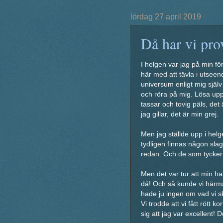
lördag 27 april 2019
Då har vi pro
I helgen var jag på min fö
här med att tävla i utseend
universum enligt mig själv
och röra på mig. Lösa upp
tassar och tovig päls, det 
jag gillar, det är min grej.
Men jag ställde upp i helg
tydligen finnas någon slag
redan. Och de som tycker 
Men det var tur att min ha
då! Och så kunde vi härma
hade ju ingen om vad vi sk
Vi trodde att vi fått rött 
sig att jag var excellent! 