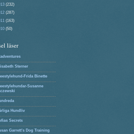
013
(232)
012
(287)
011
(163)
010
(50)
el läser
2adventures
isabeth Sterner
eestylehund-Frida Binette
reestylehundar-Susanne
aczewski
undreda
rliga Hundliv
fias Secrets
san Garrett's Dog Training