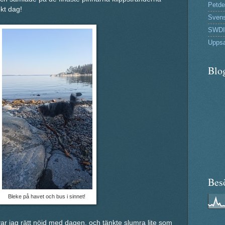
Petde
kt dag!
Svens
SWDI
Uppsa
Blo
Bes
Bleke på havet och bus i sinnet!
var jag rätt nöjd med dagen, och tänkte slumra lite som