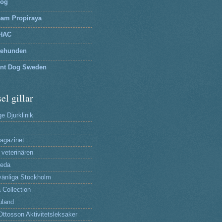
log
eam Propiraya
HAC
tehunden
lnt Dog Sweden
el gillar
e Djurklinik
agazinet
 veterinären
reda
änliga Stockholm
 Collection
uland
Ottosson Aktivitetsleksaker