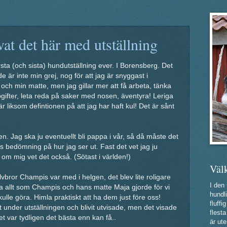
vat det här med utställning
rsta (och sista) hundutställning ever. I Borensberg. Det
e är inte min grej, nog för att jag är snyggast i
 och min matte, men jag gillar mer att få arbeta, tänka
gifter, leta reda på saker med nosen, äventyra! Leriga
är liksom defintionen på att jag har haft kul! Det är sånt
en. Jag ska ju eventuellt bli pappa i vår, så då måste det
s bedömning på hur jag ser ut. Fast det vet jag ju
om mig vet det också. (Sötast i världen!)
Väl
lvbror Champis var med i helgen, det blev lite roligare
I den
 allt som Champis och hans matte Maja gjorde för vi
hundli
ulle göra. Himla praktiskt att ha dem just före oss!
fluff
kort under utställningen och blivit utvisade, men det visade
flest
Det var tydligen det bästa enn kan få..
är ute