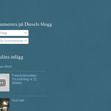
numerera på Diesels blogg
nlägg
lla kommentarer
ulära inlägg
n först!
Freestylehundars
Tricktävling nr 21 :
Dribbla
God natt