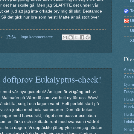
B
 det här skulle gå. Men jag SLÄPPTE det under vår
T
et ljud att jag inte orkade bry mig till slut. Bestämde
t. Så det gick hur bra som helst! Matte är så stolt över
U
U
kl.
17:54
Inga kommentarer:
X
Dies
Arning
 doftprov Eukalyptus-check!
Canis
Djurm
e med vår nya guidebok! Äntligen är vi igång och vi
Fråga
a Malmaön på Värmdö som var helt ny för oss. Wow!
Hund
 Vindstilla, soligt och lagom vamt. Helt perfekt start på
Hundv
 vi ska jobba med hela sommaren. Den här boken
Hurtta
ingar med havsutsikt, något som passar oss båda
som en lärka och skuttade runt med svansen i vädret
Lolab
 hela dagen. Vi upptäckte jättegrytor som jag nästan
Nina 
 och samlade på de finaste pinnarna klippstränderna