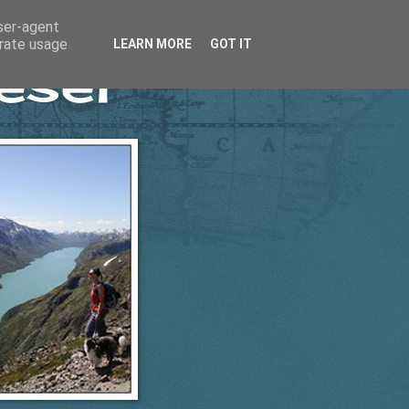
user-agent
erate usage
LEARN MORE
GOT IT
esel