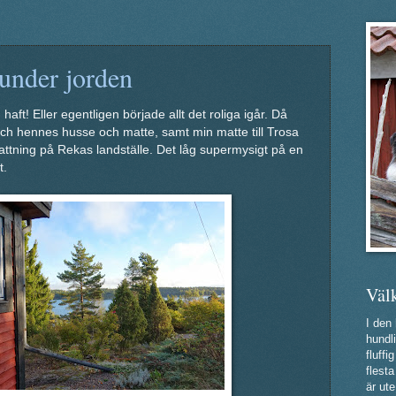
under jorden
haft! Eller egentligen började allt det roliga igår. Då
ch hennes husse och matte, samt min matte till Trosa
ttning på Rekas landställe. Det låg supermysigt på en
t.
Väl
I den
hundli
fluff
flest
är ute