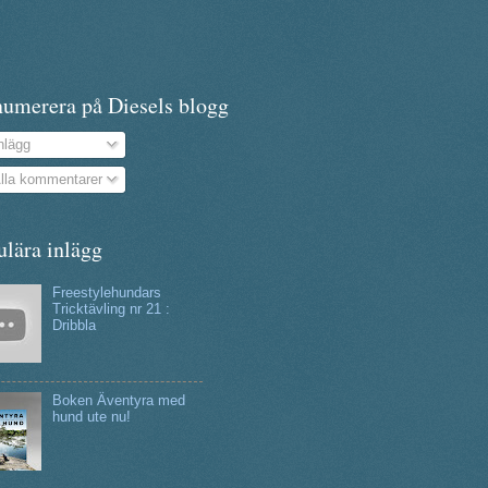
numerera på Diesels blogg
nlägg
lla kommentarer
ulära inlägg
Freestylehundars
Tricktävling nr 21 :
Dribbla
Boken Äventyra med
hund ute nu!