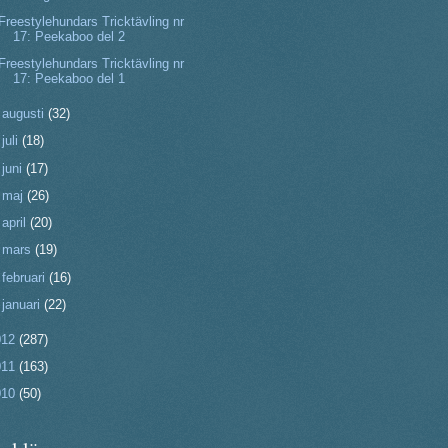
Freestylehundars Tricktävling nr
17: Peekaboo del 2
Freestylehundars Tricktävling nr
17: Peekaboo del 1
►
augusti
(32)
►
juli
(18)
►
juni
(17)
►
maj
(26)
►
april
(20)
►
mars
(19)
►
februari
(16)
►
januari
(22)
012
(287)
011
(163)
010
(50)