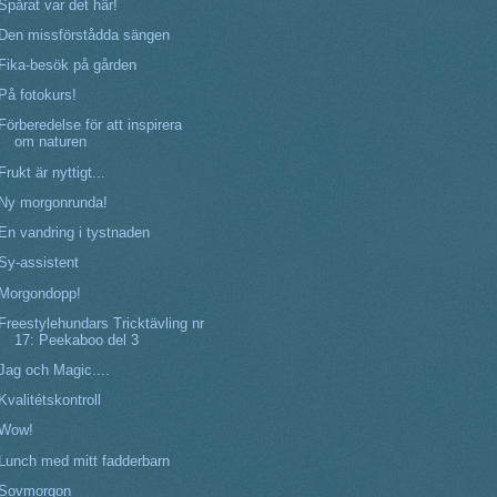
Spårat var det här!
Den missförstådda sängen
Fika-besök på gården
På fotokurs!
Förberedelse för att inspirera
om naturen
Frukt är nyttigt...
Ny morgonrunda!
En vandring i tystnaden
Sy-assistent
Morgondopp!
Freestylehundars Tricktävling nr
17: Peekaboo del 3
Jag och Magic....
Kvalitétskontroll
Wow!
Lunch med mitt fadderbarn
Sovmorgon