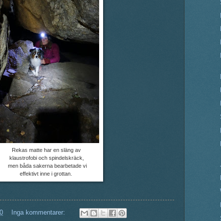
Rekas matte har en släng av
klaustrofobi och spindelskräck,
men båda sakerna bearbetade vi
effektivt inne i grottan.
0
Inga kommentarer: