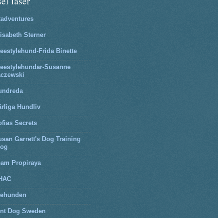
el läser
2adventures
isabeth Sterner
eestylehund-Frida Binette
reestylehundar-Susanne
aczewski
undreda
rliga Hundliv
fias Secrets
san Garrett's Dog Training
log
eam Propiraya
HAC
tehunden
lnt Dog Sweden