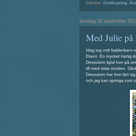
Etiketter:
Grottkrypning
,
Äve
torsdag 26 september 20
Med Julie på
Idag tog mitt fadderbarn
Ekerö. En mycket härlig da
Dessutom bjöd hon på smör
till med sista snutten. Sånt 
Dessutom har hon lärt sig a
och jag kan springa runt 