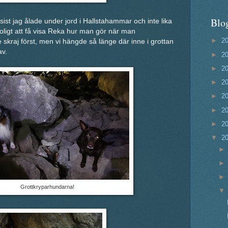
Blo
 sist jag ålade under jord i Hallstahammar och inte lika
roligt att få visa Reka hur man gör när man
►
2
e skraj först, men vi hängde så länge där inne i grottan
av.
►
2
►
2
►
2
►
2
►
2
►
2
▼
2
Grottkryparhundarna!