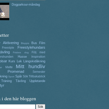
Dogparkour-måndag
etter
Aktivering
y
Bus
Film
Bloppis
Freestylehundars
Freestyle
tävling
Följ med
Frisbee dog
Husse
yrshunden
Inspiration
isar
Kurs
Lek
Längskidåkning
Mitt hundliv
Matte
ge
Promenad
Semester
kning
Spår
Sök
Tillbakablick
Sport
Träning
Tävling
Uppletande
tyr
 i den här bloggen