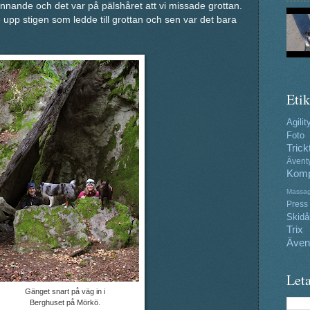
pännande och det var på pälshåret att vi missade grottan.
pp stigen som ledde till grottan och sen var det bara
Etik
Agilit
Foto
Trick
Ävent
Komp
Massa
Press
Skidå
Trix
Även
Leta
Gänget snart på väg in i
Berghuset på Mörkö.