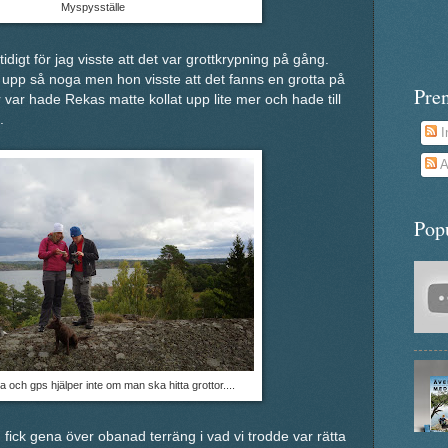
Myspysställe
digt för jag visste att det var grottkrypning på gång.
t upp så noga men hon visste att det fanns en grotta på
Pre
var hade Rekas matte kollat upp lite mer och hade till
.
I
A
Pop
 och gps hjälper inte om man ska hitta grottor....
 fick gena över obanad terräng i vad vi trodde var rätta