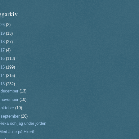
ggarkiv
026
(2)
019
(13)
018
(27)
017
(4)
016
(113)
015
(199)
014
(215)
013
(232)
►
december
(13)
►
november
(10)
►
oktober
(19)
▼
september
(20)
Reka och jag under jorden
Med Julie på Ekerö