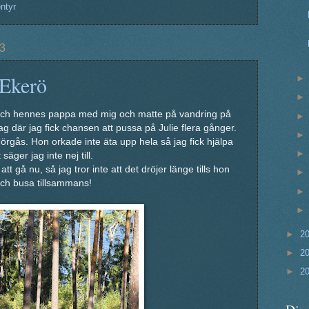
ntyr
13
 Ekerö
 och hennes pappa med mig och matte på vandring på
g där jag fick chansen att pussa på Julie flera gånger.
gås. Hon orkade inte äta upp hela så jag fick hjälpa
säger jag inte nej till.
tt gå nu, så jag tror inte att det dröjer länge tills hon
och busa tillsammans!
►
2
►
2
►
2