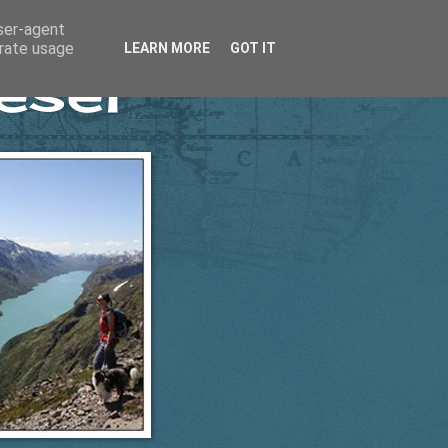
user-agent
erate usage
LEARN MORE
GOT IT
esel