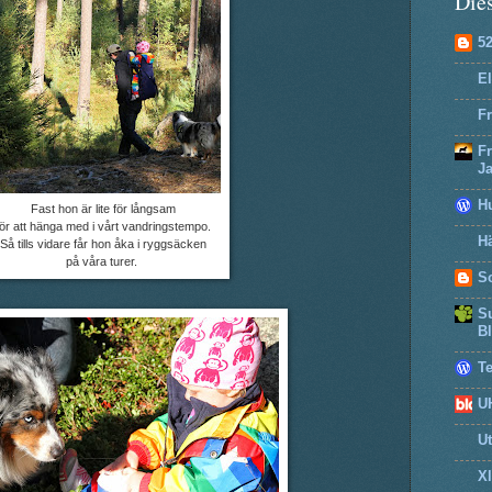
Dies
5
El
Fr
F
J
H
Fast hon är lite för långsam
för att hänga med i vårt vandringstempo.
Hä
Så tills vidare får hon åka i ryggsäcken
på våra turer.
So
Su
B
T
U
U
X