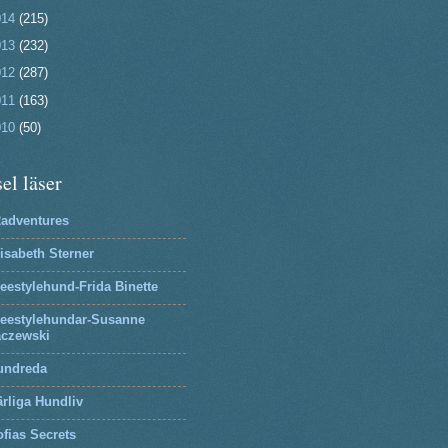
014
(215)
013
(232)
012
(287)
011
(163)
010
(50)
el läser
2adventures
isabeth Sterner
eestylehund-Frida Binette
reestylehundar-Susanne
aczewski
undreda
rliga Hundliv
fias Secrets