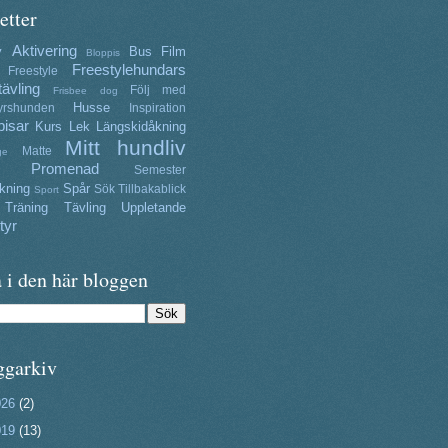
etter
Aktivering
y
Bus
Film
Bloppis
Freestylehundars
Freestyle
tävling
Följ med
Frisbee dog
Husse
yrshunden
Inspiration
isar
Kurs
Lek
Längskidåkning
Mitt hundliv
Matte
ge
Promenad
Semester
kning
Spår
Sök
Tillbakablick
Sport
Träning
Tävling
Uppletande
tyr
 i den här bloggen
ggarkiv
026
(2)
019
(13)