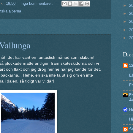
kl.
19:50
Inga kommentarer:
►
2
enska alperna
►
2
►
2
►
2
►
2
 Vallunga
Dies
måt, det har varit en fantastisk månad som skibum!
å plockade matte äntligen fram skateskidorna och vi
5
art och fläkt och jag drog henne när jag kände för det,
El
rsbackarna... Hehe, en ska inte ta ut sig om en inte
i dalen, så tidigt var vi där!
Fr
F
J
H
Hä
So