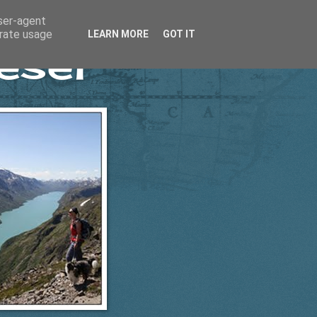
user-agent
erate usage
LEARN MORE
GOT IT
esel