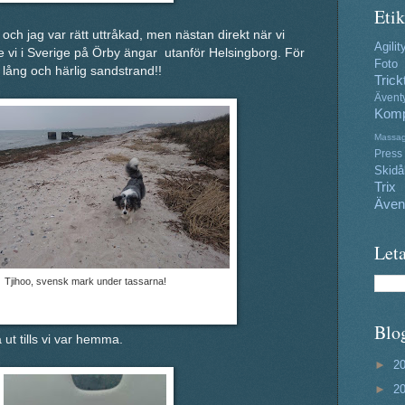
Etik
ch jag var rätt uttråkad, men nästan direkt när vi
Agilit
 vi i Sverige på Örby ängar utanför Helsingborg. För
Foto
 lång och härlig sandstrand!!
Trick
Ävent
Komp
Massa
Press
Skidå
Trix
Även
Leta
Tjihoo, svensk mark under tassarna!
Blo
 ut tills vi var hemma.
►
2
►
2