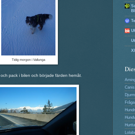
Su
B
T
U
U
X
Tidig morgon i Vallunga
Dies
k och pack i bilen och började färden hemåt.
Arning
Canis
Djurm
Fråga
Hund
Hundv
Hurtta
Lolab