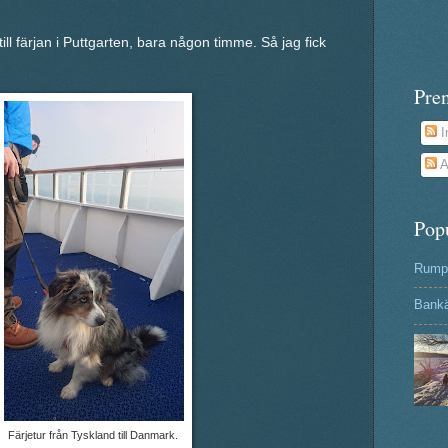
till färjan i Puttgarten, bara någon timme. Så jag fick
Pre
I
A
Pop
Rumpa
Bank
Färjetur från Tyskland till Danmark.