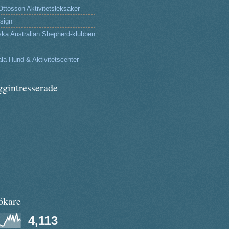
Ottosson Aktivitetsleksaker
sign
ka Australian Shepherd-klubben
la Hund & Aktivitetscenter
ggintresserade
ökare
4,113