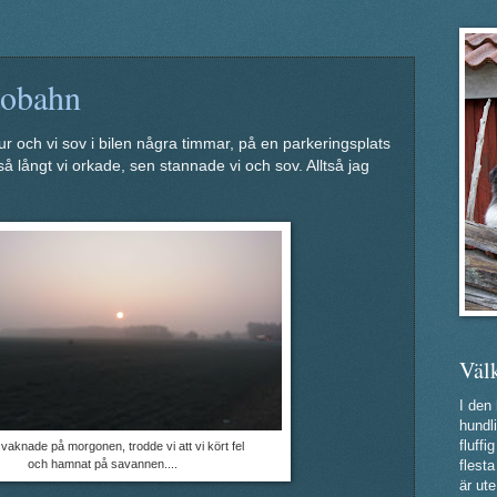
tobahn
r och vi sov i bilen några timmar, på en parkeringsplats
å långt vi orkade, sen stannade vi och sov. Alltså jag
Väl
I den
hundli
fluff
 vaknade på morgonen, trodde vi att vi kört fel
och hamnat på savannen....
flest
är ute