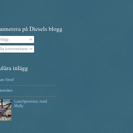
numerera på Diesels blogg
nlägg
lla kommentarer
ulära inlägg
n först!
ärenden
Lunchpromiss med
Molly