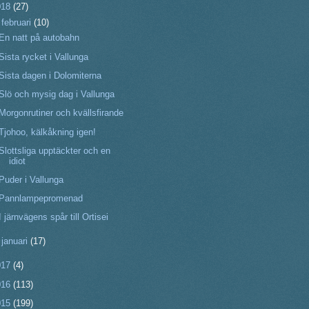
018
(27)
▼
februari
(10)
En natt på autobahn
Sista rycket i Vallunga
Sista dagen i Dolomiterna
Slö och mysig dag i Vallunga
Morgonrutiner och kvällsfirande
Tjohoo, kälkåkning igen!
Slottsliga upptäckter och en
idiot
Puder i Vallunga
Pannlampepromenad
I järnvägens spår till Ortisei
►
januari
(17)
017
(4)
016
(113)
015
(199)