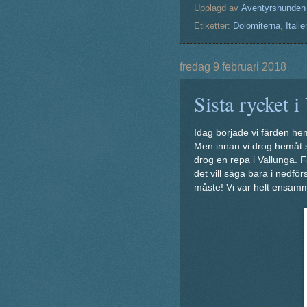
Upplagd av
Äventyrshunden
Etiketter:
Dolomiterna
,
Itali
fredag 9 februari 2018
Sista rycket i
Idag började vi färden he
Men innan vi drog hemåt s
drog en repa i Vallunga. F
det vill säga bara i nedfö
måste! Vi var helt ensamma 