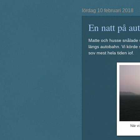
lördag 10 februari 2018
En natt på au
Matte och husse snålade u
längs autobahn. Vi körde s
sov mest hela tiden iof.
När vi