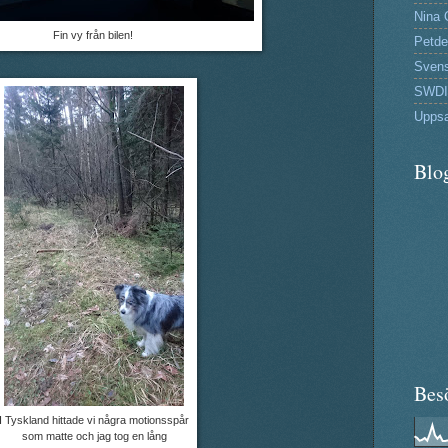
Nina 
Fin vy från bilen!
Petde
Svens
SWDI
Uppsa
Blo
Bes
I Tyskland hittade vi några motionsspår
som matte och jag tog en lång