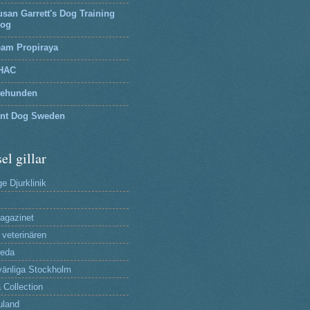
san Garrett's Dog Training
log
eam Propiraya
HAC
tehunden
lnt Dog Sweden
el gillar
e Djurklinik
agazinet
 veterinären
reda
änliga Stockholm
 Collection
uland