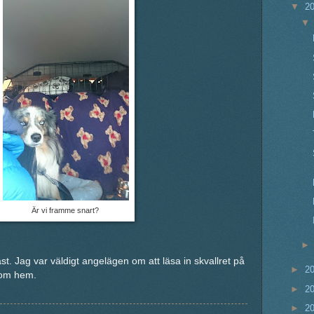
▼
2
Är vi framme snart?
. Jag var väldigt angelägen om att läsa in skvallret på
►
2
kom hem.
►
2
►
2