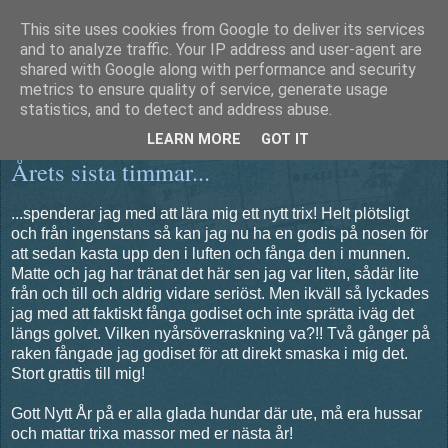
This site uses cookies from Google to deliver its services
Äventyrshunden Diesel
and to analyze traffic. Your IP address and user-agent are
shared with Google along with performance and security
metrics to ensure quality of service, generate usage
statistics, and to detect and address abuse.
måndag 31 december 2012
LEARN MORE
GOT IT
Årets sista timmar...
...spenderar jag med att lära mig ett nytt trix! Helt plötsligt
och från ingenstans så kan jag nu ha en godis på nosen för
att sedan kasta upp den i luften och fånga den i munnen.
Matte och jag har tränat det här sen jag var liten, sådär lite
från och till och aldrig vidare seriöst. Men ikväll så lyckades
jag med att faktiskt fånga godiset och inte sprätta iväg det
längs golvet. Vilken nyårsöverraskning va?!! Två gånger på
raken fångade jag godiset för att direkt smaska i mig det.
Stort grattis till mig!
Gott Nytt År på er alla glada hundar där ute, må era hussar
och mattar trixa massor med er nästa år!