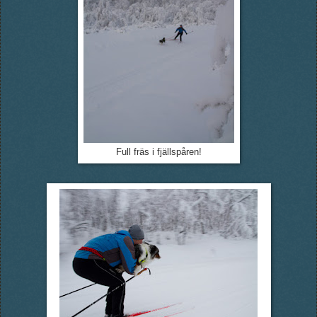
Full fräs i fjällspåren!