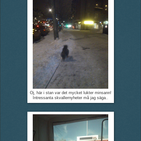
Oj, här i stan var det mycket lukter minsann!
Intressanta skvallernyheter må jag säga..