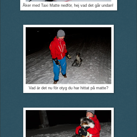
Åker med Taxi Matte nedför, hej vad det går undan!
Vad är det nu för otyg du har hittat på matte?