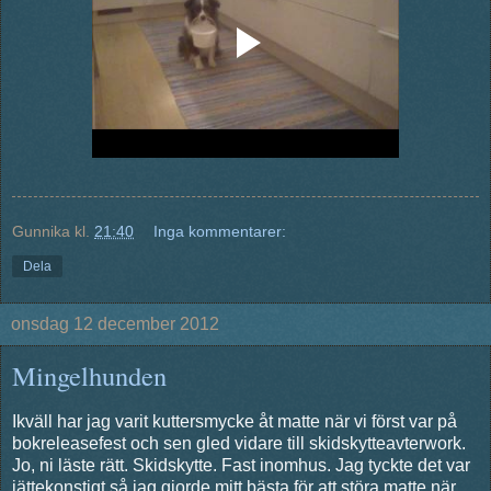
Gunnika
kl.
21:40
Inga kommentarer:
Dela
onsdag 12 december 2012
Mingelhunden
Ikväll har jag varit kuttersmycke åt matte när vi först var på
bokreleasefest och sen gled vidare till skidskytteavterwork.
Jo, ni läste rätt. Skidskytte. Fast inomhus. Jag tyckte det var
jättekonstigt så jag gjorde mitt bästa för att störa matte när