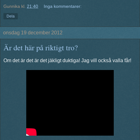
Gunnika
kl.
21:40
Inga kommentarer:
Dela
onsdag 19 december 2012
Är det här på riktigt tro?
Om det är det är det jäkligt duktiga! Jag vill också valla får!