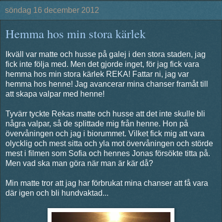
söndag 16 december 2012
Hemma hos min stora kärlek
Ikväll var matte och husse på galej i den stora staden, jag
fick inte följa med. Men det gjorde inget, för jag fick vara
hemma hos min stora kärlek REKA! Fattar ni, jag var
hemma hos henne! Jag avancerar mina chanser framåt till
att skapa valpar med henne!
Tyvärr tyckte Rekas matte och husse att det inte skulle bli
några valpar, så de splittade mig från henne. Hon på
övervåningen och jag i biorummet. Vilket fick mig att vara
olycklig och mest sitta och yla mot övervåningen och störde
mest i filmen som Sofia och hennes Jonas försökte titta på.
Men vad ska man göra när man är kär då?
Min matte tror att jag har förbrukat mina chanser att få vara
där igen och bli hundvaktad...