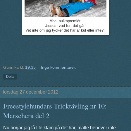
Aha, pulkapremiär!
Jisses, vad fort det går!
Vet inte om jag tycker det här är kul eller inte?!
Gunnika
kl.
19:35
Inga kommentarer:
Dela
torsdag 27 december 2012
Freestylehundars Tricktävling nr 10:
Marschera del 2
Nu börjar jag få lite kläm på det här, matte behöver inte