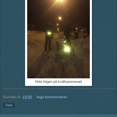
Hela högen på kvällspromenad
Gunnika
kl.
19:00
Inga kommentarer:
Dela