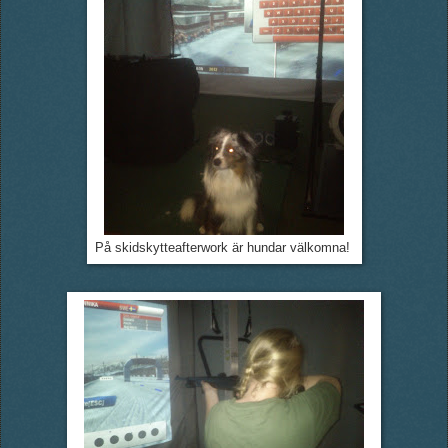
På skidskytteafterwork är hundar välkomna!