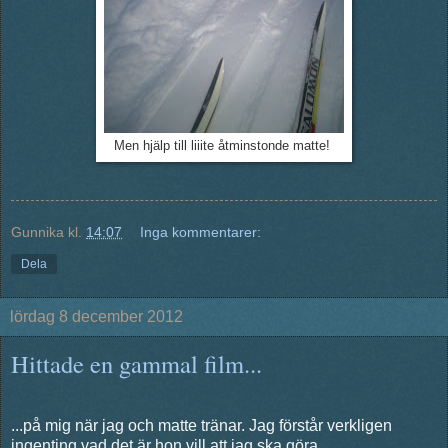
Men hjälp till liiite åtminstonde matte!
Gunnika
kl.
14:07
Inga kommentarer:
Dela
lördag 8 december 2012
Hittade en gammal film...
...på mig när jag och matte tränar. Jag förstår verkligen
ingenting vad det är hon vill att jag ska göra...