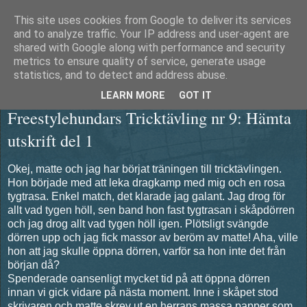
This site uses cookies from Google to deliver its services
Äventyrshunden Diesel
and to analyze traffic. Your IP address and user-agent are
shared with Google along with performance and security
metrics to ensure quality of service, generate usage
statistics, and to detect and address abuse.
måndag 19 november 2012
LEARN MORE
GOT IT
Freestylehundars Tricktävling nr 9: Hämta
utskrift del 1
Okej, matte och jag har börjat träningen till tricktävlingen.
Hon började med att leka dragkamp med mig och en rosa
tygtrasa. Enkel match, det klarade jag galant. Jag drog för
allt vad tygen höll, sen band hon fast tygtrasan i skåpdörren
och jag drog allt vad tygen höll igen. Plötsligt svängde
dörren upp och jag fick massor av beröm av matte! Aha, ville
hon att jag skulle öppna dörren, varför sa hon inte det från
början då?
Spenderade oansenligt mycket tid på att öppna dörren
innan vi gick vidare på nästa moment. Inne i skåpet stod
skrivaren och matte skrev ut en herrans massa papper som