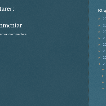
arer:
Blo
►
2
mmentar
►
2
►
2
ar kan kommentera.
►
2
►
2
►
2
►
2
▼
2