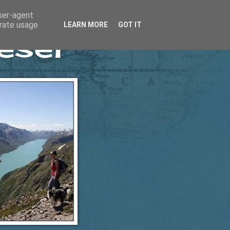
user-agent
erate usage
LEARN MORE
GOT IT
esel