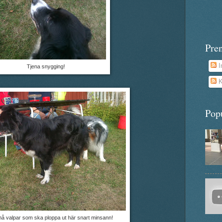
Pre
I
Tjena snygging!
K
Pop
å valpar som ska ploppa ut här snart minsann!