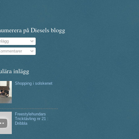
numerera på Diesels blogg
nlägg
ommentarer
ulära inlägg
Shopping i solskenet
Freestylehundars
Tricktävling nr 21 :
Dribbla