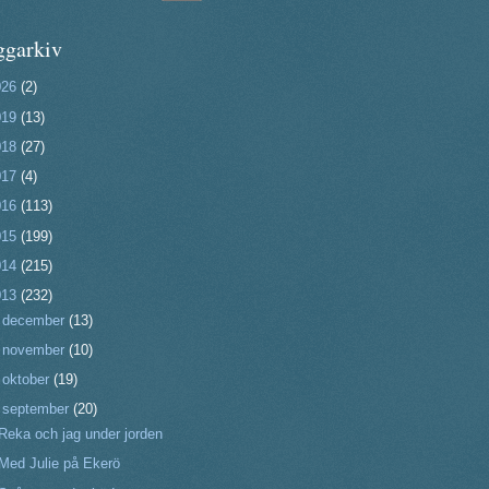
ggarkiv
026
(2)
019
(13)
018
(27)
017
(4)
016
(113)
015
(199)
014
(215)
013
(232)
►
december
(13)
►
november
(10)
►
oktober
(19)
▼
september
(20)
Reka och jag under jorden
Med Julie på Ekerö