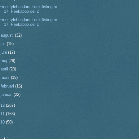
Freestylehundars Tricktävling nr
17: Peekaboo del 2
Freestylehundars Tricktävling nr
17: Peekaboo del 1
►
augusti
(32)
►
juli
(18)
►
juni
(17)
►
maj
(26)
►
april
(20)
►
mars
(19)
►
februari
(16)
►
januari
(22)
012
(287)
011
(163)
010
(50)