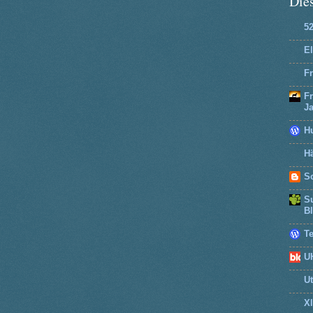
Dies
5
El
Fr
F
J
H
Hä
So
Su
B
T
U
U
X