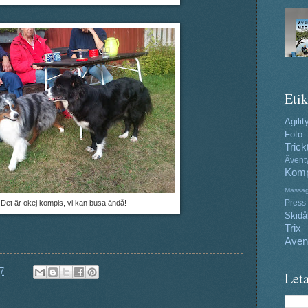
Etik
Agilit
Foto
Trick
Ävent
Komp
Massa
Press
Det är okej kompis, vi kan busa ändå!
Skidå
Trix
Även
7
Leta