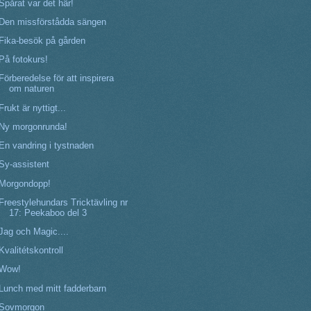
Spårat var det här!
Den missförstådda sängen
Fika-besök på gården
På fotokurs!
Förberedelse för att inspirera
om naturen
Frukt är nyttigt...
Ny morgonrunda!
En vandring i tystnaden
Sy-assistent
Morgondopp!
Freestylehundars Tricktävling nr
17: Peekaboo del 3
Jag och Magic....
Kvalitétskontroll
Wow!
Lunch med mitt fadderbarn
Sovmorgon