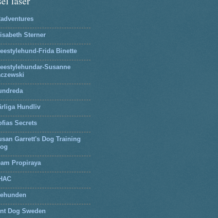
el läser
2adventures
isabeth Sterner
eestylehund-Frida Binette
reestylehundar-Susanne
aczewski
undreda
rliga Hundliv
fias Secrets
san Garrett's Dog Training
log
eam Propiraya
HAC
tehunden
lnt Dog Sweden