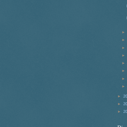
►
2
►
2
►
2