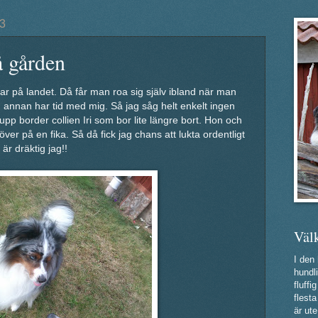
3
å gården
ar på landet. Då får man roa sig själv ibland när man
gen annan har tid med mig. Så jag såg helt enkelt ingen
pp border collien Iri som bor lite längre bort. Hon och
er på en fika. Så då fick jag chans att lukta ordentligt
är dräktig jag!!
Väl
I den
hundli
fluff
flest
är ute