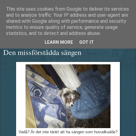
This site uses cookies from Google to deliver its services
Äventyrshunden Diesel
and to analyze traffic. Your IP address and user-agent are
shared with Google along with performance and security
metrics to ensure quality of service, generate usage
statistics, and to detect and address abuse.
måndag 23 september 2013
LEARN MORE
GOT IT
Den missförstådda sängen
Vadå? Är det inte tänkt att ha sängen som huvudkudde?