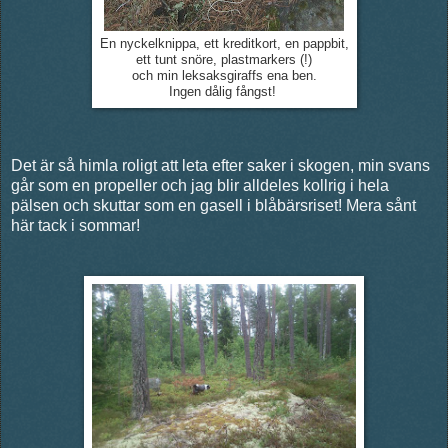
En nyckelknippa, ett kreditkort, en pappbit,
ett tunt snöre, plastmarkers (!)
och min leksaksgiraffs ena ben.
Ingen dålig fångst!
Det är så himla roligt att leta efter saker i skogen, min svans
går som en propeller och jag blir alldeles kollrig i hela
pälsen och skuttar som en gasell i blåbärsriset! Mera sånt
här tack i sommar!