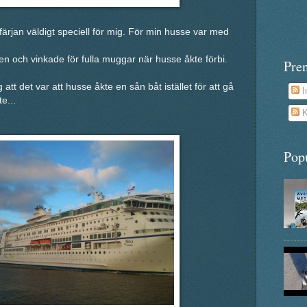
färjan väldigt speciell för mig. För min husse var med
en och vinkade för fulla muggar när husse åkte förbi.
Pre
 att det var att husse åkte en sån båt istället för att gå
I
e...
K
Pop