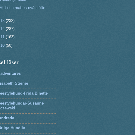
Mitt och mattes nyårslöfte
013
(232)
012
(287)
011
(163)
010
(50)
el läser
2adventures
isabeth Sterner
eestylehund-Frida Binette
reestylehundar-Susanne
aczewski
undreda
rliga Hundliv