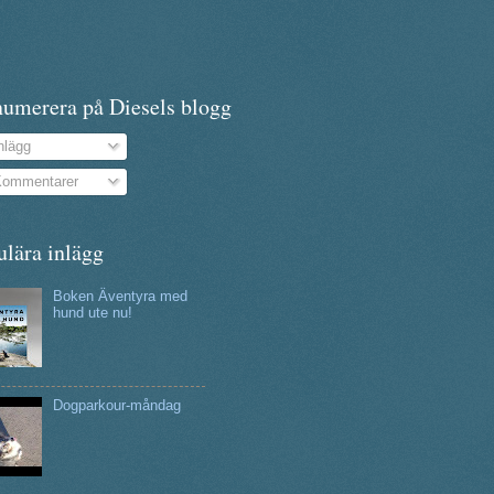
numerera på Diesels blogg
nlägg
ommentarer
ulära inlägg
Boken Äventyra med
hund ute nu!
Dogparkour-måndag