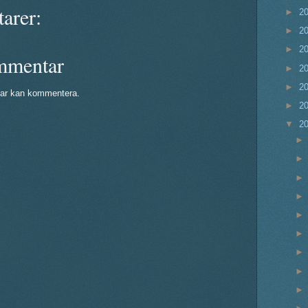
arer:
►
2
►
2
►
2
mmentar
►
2
►
2
ar kan kommentera.
►
2
▼
2