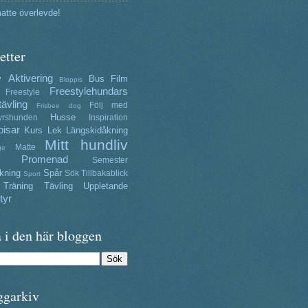
atte överlevde!
etter
Aktivering
y
Bus
Film
Bloppis
Freestylehundars
Freestyle
tävling
Följ med
Frisbee dog
Husse
yrshunden
Inspiration
isar
Kurs
Lek
Längskidåkning
Mitt hundliv
Matte
ge
Promenad
Semester
kning
Spår
Sök
Tillbakablick
Sport
Träning
Tävling
Uppletande
tyr
 i den här bloggen
ggarkiv