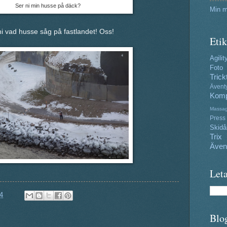
Ser ni min husse på däck?
Min m
i vad husse såg på fastlandet! Oss!
Etik
Agilit
Foto
Trick
Ävent
Komp
Massa
Press
Skidå
Trix
Även
Leta
4
Blo