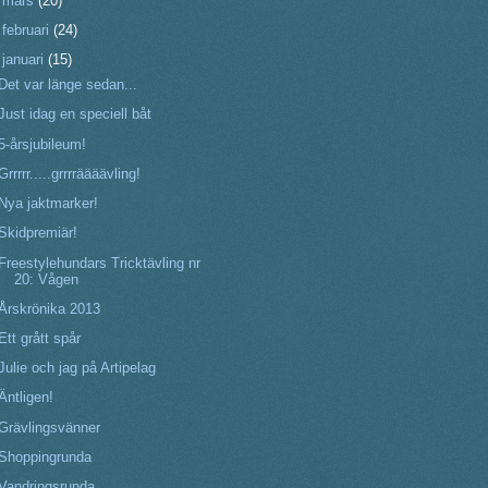
►
mars
(20)
►
februari
(24)
▼
januari
(15)
Det var länge sedan...
Just idag en speciell båt
5-årsjubileum!
Grrrrr.....grrrräääävling!
Nya jaktmarker!
Skidpremiär!
Freestylehundars Tricktävling nr
20: Vågen
Årskrönika 2013
Ett grått spår
Julie och jag på Artipelag
Äntligen!
Grävlingsvänner
Shoppingrunda
Vandringsrunda