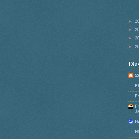
►
2
►
2
►
2
►
2
Dies
5
El
Fr
F
J
H
Hä