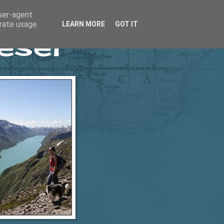
user-agent
erate usage
LEARN MORE
GOT IT
esel