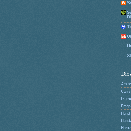
So
Su
B
T
U
U
X
Dies
Arning
Canis
Djurm
Fråga
Hund
Hundv
Hurtta