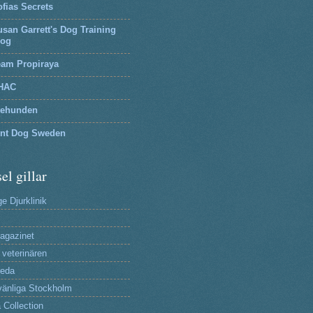
fias Secrets
san Garrett's Dog Training
log
eam Propiraya
HAC
tehunden
lnt Dog Sweden
el gillar
e Djurklinik
agazinet
 veterinären
reda
änliga Stockholm
 Collection