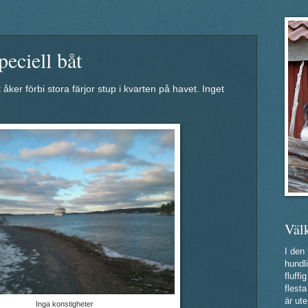
peciell båt
åker förbi stora färjor stup i kvarten på havet. Inget
Väl
I den
hundli
fluff
flest
är ute
Inga konstigheter