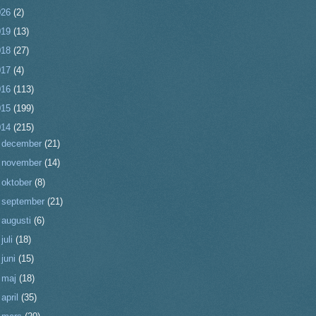
026
(2)
019
(13)
018
(27)
017
(4)
016
(113)
015
(199)
014
(215)
►
december
(21)
►
november
(14)
►
oktober
(8)
►
september
(21)
►
augusti
(6)
►
juli
(18)
►
juni
(15)
►
maj
(18)
►
april
(35)