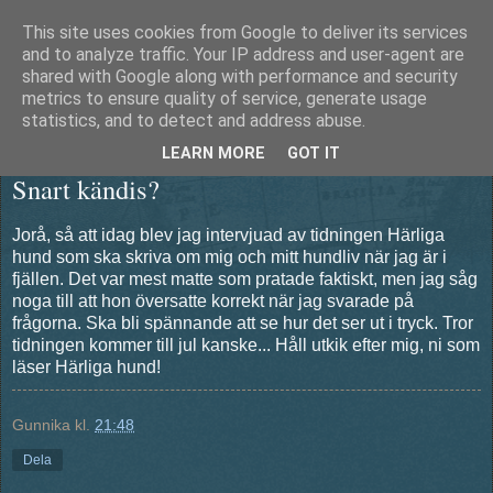
This site uses cookies from Google to deliver its services
Äventyrshunden Diesel
and to analyze traffic. Your IP address and user-agent are
shared with Google along with performance and security
metrics to ensure quality of service, generate usage
statistics, and to detect and address abuse.
tisdag 8 oktober 2013
LEARN MORE
GOT IT
Snart kändis?
Jorå, så att idag blev jag intervjuad av tidningen Härliga
hund som ska skriva om mig och mitt hundliv när jag är i
fjällen. Det var mest matte som pratade faktiskt, men jag såg
noga till att hon översatte korrekt när jag svarade på
frågorna. Ska bli spännande att se hur det ser ut i tryck. Tror
tidningen kommer till jul kanske... Håll utkik efter mig, ni som
läser Härliga hund!
Gunnika
kl.
21:48
Dela