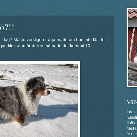
ö?!!
j idag? Måste verkligen fråga matte om hon inte läst fel i
r jag klev utanför dörren så hade det kommit 10
Väl
I den
hundli
fluff
flest
är ute