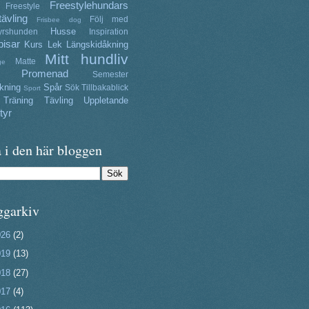
Freestylehundars
Freestyle
tävling
Följ med
Frisbee dog
Husse
yrshunden
Inspiration
isar
Kurs
Lek
Längskidåkning
Mitt hundliv
Matte
ge
Promenad
Semester
kning
Spår
Sök
Tillbakablick
Sport
Träning
Tävling
Uppletande
tyr
 i den här bloggen
ggarkiv
026
(2)
019
(13)
018
(27)
017
(4)