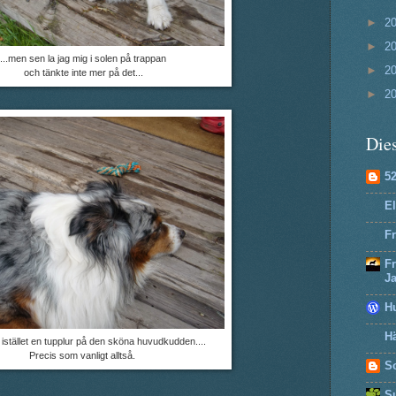
►
2
►
2
...men sen la jag mig i solen på trappan
►
2
och tänkte inte mer på det...
►
2
Dies
5
El
Fr
F
J
H
Hä
g istället en tupplur på den sköna huvudkudden....
Precis som vanligt alltså.
So
Su