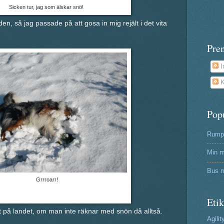
Sicken tur, jag som älskar snö!
en, så jag passade på att gosa in mig rejält i det vita
Pre
I
K
Pop
Rumpa
Min m
Bus m
Grrroarr!
Etik
gt på landet, om man inte räknar med snön då alltså.
Agilit