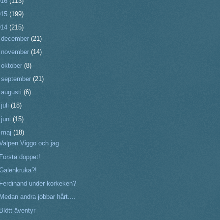
016
(113)
015
(199)
014
(215)
►
december
(21)
►
november
(14)
►
oktober
(8)
►
september
(21)
►
augusti
(6)
►
juli
(18)
►
juni
(15)
▼
maj
(18)
Valpen Viggo och jag
Första doppet!
Galenkruka?!
Ferdinand under korkeken?
Medan andra jobbar hårt....
Blött äventyr