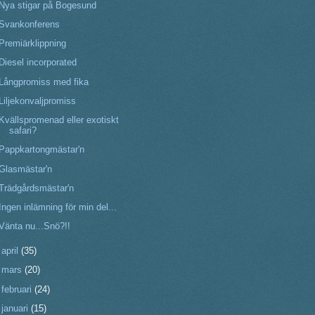
Nya stigar på Bogesund
Svankonferens
Premiärklippning
Diesel incorporated
Långpromiss med fika
Liljekonvaljpromiss
Kvällspromenad eller exotiskt
safari?
Pappkartongmästar'n
Glasmästar'n
Trädgårdsmästar'n
Ingen inlämning för min del...
Vänta nu...Snö?!!
►
april
(35)
►
mars
(20)
►
februari
(24)
►
januari
(15)