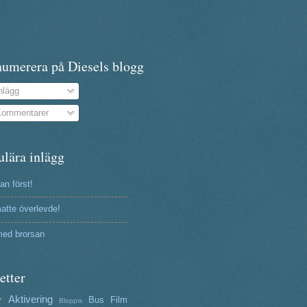
numerera på Diesels blogg
nlägg
ommentarer
ulära inlägg
n först!
atte överlevde!
ed brorsan
etter
Aktivering
y
Bus
Film
Bloppis