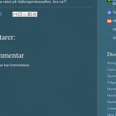
a raket på Valborgsmässoafton, bra va?!
B
T
0
U
U
arer:
X
mmentar
Dies
Arning
ar kan kommentera.
Canis
Djurm
Fråga
Hund
Hundv
Hurtta
Lolab
Nina 