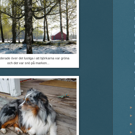
nderade över det lustiga i att björkarna var gröna
och det var snö på marken...