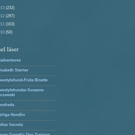
013
(232)
012
(287)
011
(163)
010
(50)
el läser
2adventures
isabeth Sterner
eestylehund-Frida Binette
reestylehundar-Susanne
aczewski
undreda
rliga Hundliv
fias Secrets
san Garrett's Dog Training