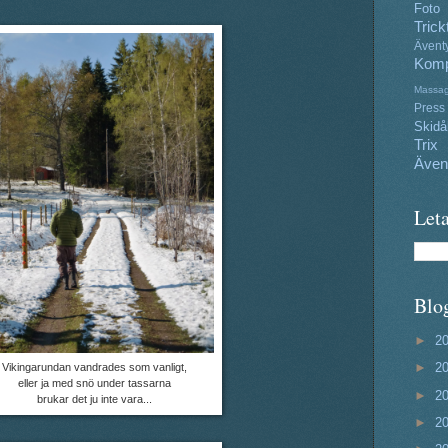
Foto
Trick
Ävent
Komp
Massa
Press
Skidå
Trix
Även
Leta
Blo
►
2
►
2
Vikingarundan vandrades som vanligt,
eller ja med snö under tassarna
►
2
brukar det ju inte vara...
►
2