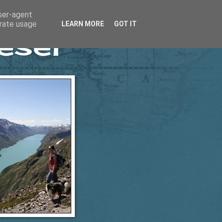
user-agent
erate usage
LEARN MORE
GOT IT
esel