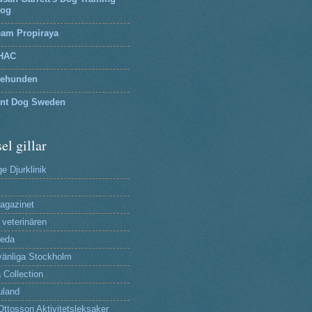
log
eam Propiraya
HAC
tehunden
lnt Dog Sweden
el gillar
e Djurklinik
agazinet
 veterinären
reda
änliga Stockholm
 Collection
uland
Ottosson Aktivitetsleksaker