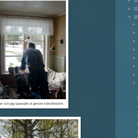
►
2
►
2
▼
2
ar och jag spanade ut genom köksfönstret..