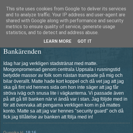
This site uses cookies from Google to deliver its services
Äventyrshunden Diesel
and to analyze traffic. Your IP address and user-agent are
shared with Google along with performance and security
metrics to ensure quality of service, generate usage
statistics, and to detect and address abuse.
onsdag 15 december 2010
LEARN MORE
GOT IT
Bankärenden
Idag har jag verkligen stadstränat med matte.
Morgonpromenad genom centrala Uppsala i rusningstid
betydde massor av folk som nästan trampade på mig och
bilar överallt. Matte hade kort koppel och då vet jag att jag
ska gå fint vid hennes sida om hon inte säger att jag får
ströva iväg och snusa lite i vägkanterna. Vi passade även
på att gå till banken när vi ändå var i stan. Jag följde med in
för att övervaka att pengarna verkligen kom in på mattes
konto. Matte sa att jag var hennes "security guard" och då
fick jag tillåtelse av banken att följa med in!
Gunnika
kl.
18:16