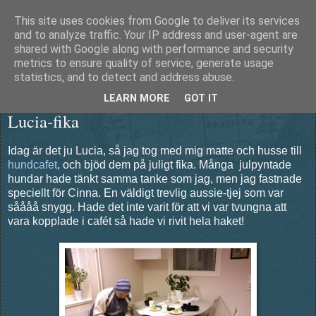
This site uses cookies from Google to deliver its services
Äventyrshunden Diesel
and to analyze traffic. Your IP address and user-agent are
shared with Google along with performance and security
metrics to ensure quality of service, generate usage
statistics, and to detect and address abuse.
måndag 13 december 2010
LEARN MORE
GOT IT
Lucia-fika
Idag är det ju Lucia, så jag tog med mig matte och husse till
hundcafet
, och bjöd dem på juligt fika. Många julpyntade
hundar hade tänkt samma tanke som jag, men jag fastnade
speciellt för Cinna. En väldigt trevlig aussie-tjej som var
såååå snygg. Hade det inte varit för att vi var tvungna att
vara kopplade i cafét så hade vi rivit hela haket!