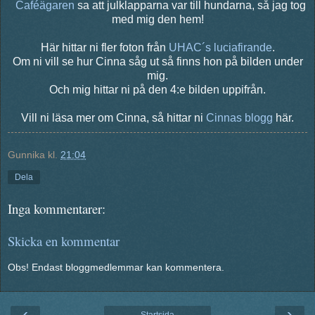
Caféägaren
sa att julklapparna var till hundarna, så jag tog
med mig den hem!
Här hittar ni fler foton från
UHAC´s luciafirande
.
Om ni vill se hur Cinna såg ut så finns hon på bilden under
mig.
Och mig hittar ni på den 4:e bilden uppifrån.
Vill ni läsa mer om Cinna, så hittar ni
Cinnas blogg
här.
Gunnika
kl.
21:04
Dela
Inga kommentarer:
Skicka en kommentar
Obs! Endast bloggmedlemmar kan kommentera.
‹
›
Startsida