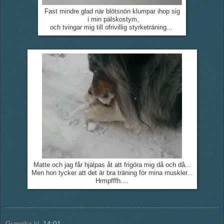
Fast mindre glad när blötsnön klumpar ihop sig
i min pälskostym,
och tvingar mig till ofrivillig styrketräning...
Matte och jag får hjälpas åt att frigöra mig då och då...
Men hon tycker att det är bra träning för mina muskler...
Hrmpfffh....
Gunnika
kl.
14:01