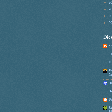
►
2
►
2
►
2
►
2
Dies
5
El
Fr
F
J
H
Hä
So
Su
B