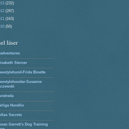
013
(232)
012
(287)
011
(163)
010
(50)
el läser
2adventures
isabeth Sterner
eestylehund-Frida Binette
reestylehundar-Susanne
aczewski
undreda
rliga Hundliv
fias Secrets
san Garrett's Dog Training
log