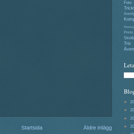
Foto
Trick
Ävent
Komp
Massa
Press
Skidå
Trix
Även
Leta
Blo
►
2
►
2
►
2
►
2
Startsida
Äldre inlägg