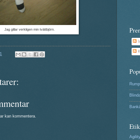
Pre
Jag gillar verkligen min tvättbjörn.
I
K
1
Pop
arer:
Rumpa
Blind
mmentar
Bank
ar kan kommentera.
Etik
Agilit