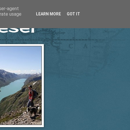
user-agent
erate usage
LEARN MORE
GOT IT
esel