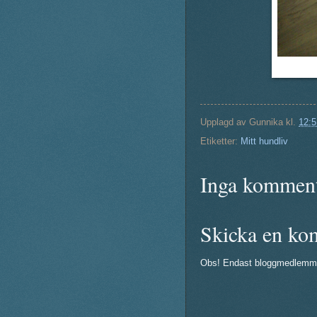
Upplagd av
Gunnika
kl.
12:5
Etiketter:
Mitt hundliv
Inga komment
Skicka en ko
Obs! Endast bloggmedlemm