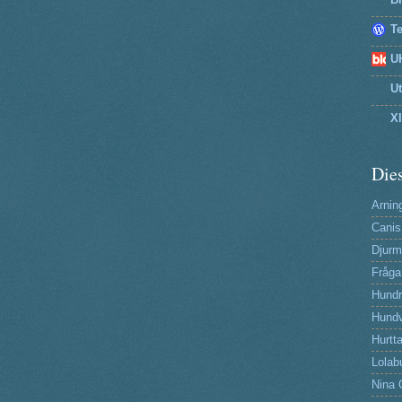
T
U
U
X
Dies
Arning
Canis
Djurm
Fråga
Hund
Hundv
Hurtta
Lolab
Nina 