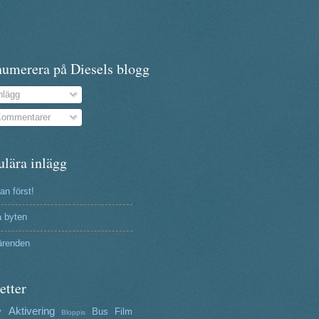
numerera på Diesels blogg
nlägg
ommentarer
ulära inlägg
n först!
a byten
ärenden
etter
Aktivering
y
Bus
Film
Bloppis