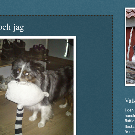
och jag
Väl
I den
hundli
fluff
flest
är ute