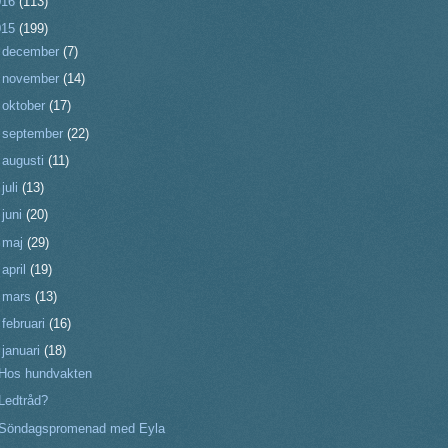
016
(113)
015
(199)
►
december
(7)
►
november
(14)
►
oktober
(17)
►
september
(22)
►
augusti
(11)
►
juli
(13)
►
juni
(20)
►
maj
(29)
►
april
(19)
►
mars
(13)
►
februari
(16)
▼
januari
(18)
Hos hundvakten
Ledtråd?
Söndagspromenad med Eyla