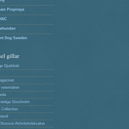
eam Propiraya
HAC
tehunden
lnt Dog Sweden
el gillar
e Djurklinik
agazinet
 veterinären
reda
änliga Stockholm
 Collection
uland
Ottosson Aktivitetsleksaker