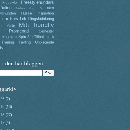
Freestylehundars
Freestyle
tävling
Följ med
Frisbee dog
Husse
yrshunden
Inspiration
isar
Kurs
Lek
Längskidåkning
Mitt hundliv
Matte
ge
Promenad
Semester
kning
Spår
Sök
Tillbakablick
Sport
Träning
Tävling
Uppletande
tyr
 i den här bloggen
ggarkiv
026
(2)
019
(13)
018
(27)
017
(4)