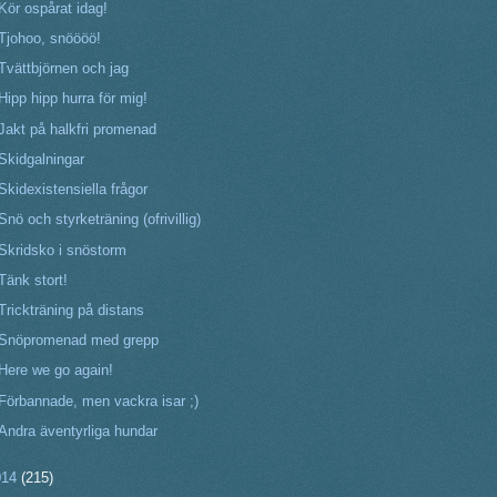
Kör ospårat idag!
Tjohoo, snöööö!
Tvättbjörnen och jag
Hipp hipp hurra för mig!
Jakt på halkfri promenad
Skidgalningar
Skidexistensiella frågor
Snö och styrketräning (ofrivillig)
Skridsko i snöstorm
Tänk stort!
Trickträning på distans
Snöpromenad med grepp
Here we go again!
Förbannade, men vackra isar ;)
Andra äventyrliga hundar
014
(215)