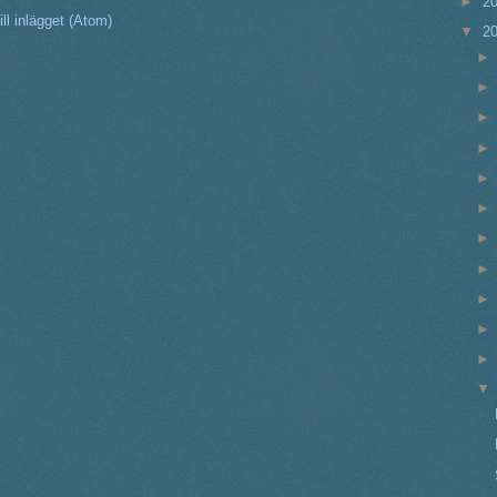
►
2
ll inlägget (Atom)
▼
2