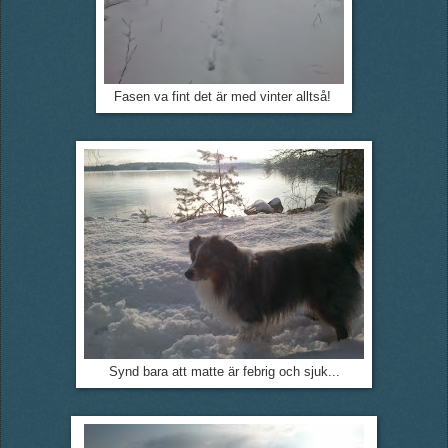
Fasen va fint det är med vinter alltså!
Synd bara att matte är febrig och sjuk...