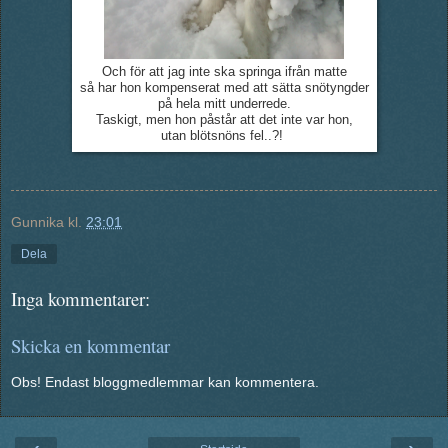
Och för att jag inte ska springa ifrån matte
så har hon kompenserat med att sätta snötyngder
på hela mitt underrede.
Taskigt, men hon påstår att det inte var hon,
utan blötsnöns fel..?!
Gunnika
kl.
23:01
Dela
Inga kommentarer:
Skicka en kommentar
Obs! Endast bloggmedlemmar kan kommentera.