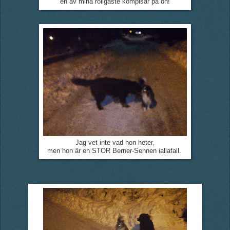
en av mina roligaste kompisar på ön!
Jag vet inte vad hon heter,
men hon är en STOR Berner-Sennen iallafall.