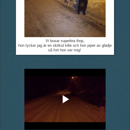
Vi busar superbra ihop,
hon tycker jag är en skitkul kille och hon piper av glädje
så fort hon ser mig!