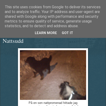
This site uses cookies from Google to deliver its services
Äventyrshunden Diesel
and to analyze traffic. Your IP address and user-agent are
shared with Google along with performance and security
metrics to ensure quality of service, generate usage
statistics, and to detect and address abuse.
tisdag 3 februari 2015
LEARN MORE
GOT IT
Nattsudd
På en sen nattpromenad hittade jag