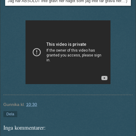
Jag har ABSOLUT inte grävt ner något som jag inte får gräva ner...:)
Gunnika
kl.
10:30
Dela
Inga kommentarer: