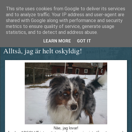
This site uses cookies from Google to deliver its services
Äventyrshunden Diesel
and to analyze traffic. Your IP address and user-agent are
shared with Google along with performance and security
metrics to ensure quality of service, generate usage
statistics, and to detect and address abuse.
onsdag 4 mars 2015
LEARN MORE
GOT IT
Alltså, jag är helt oskyldig!
Näe, jag lovar!