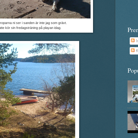
roparna ni ser i sanden är inte jag som grävt.
Pre
tte kör sin fredagsträning på playan idag.
I
K
Pop