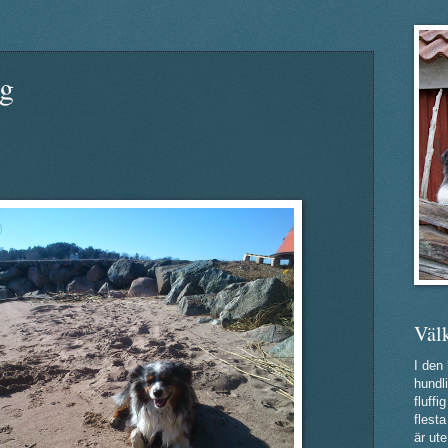
ng
Väl
I den
hundli
fluff
flest
är ute