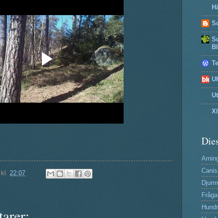
Hä
So
Su
B
T
U
U
X
Dies
Arning
Canis
kl.
22:07
Djurm
Fråga
Hund
arer: