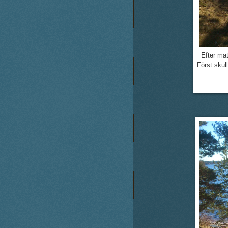
Efter mat
Först sku