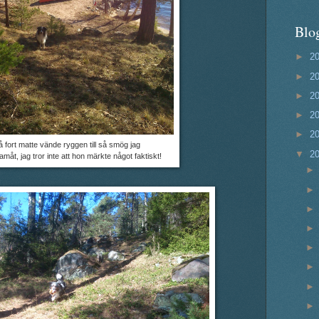
Blo
►
2
►
2
►
2
►
2
►
2
å fort matte vände ryggen till så smög jag
▼
2
amåt, jag tror inte att hon märkte något faktiskt!