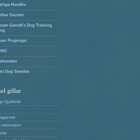
rliga Hundliv
fias Secrets
san Garrett's Dog Training
log
eam Propiraya
HAC
tehunden
lnt Dog Sweden
el gillar
e Djurklinik
agazinet
 veterinären
reda