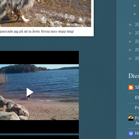
►
2
assade jag på att ta årets första tass-dopp idag!
►
2
►
2
►
2
►
2
Dies
5
El
Fr
F
J
H