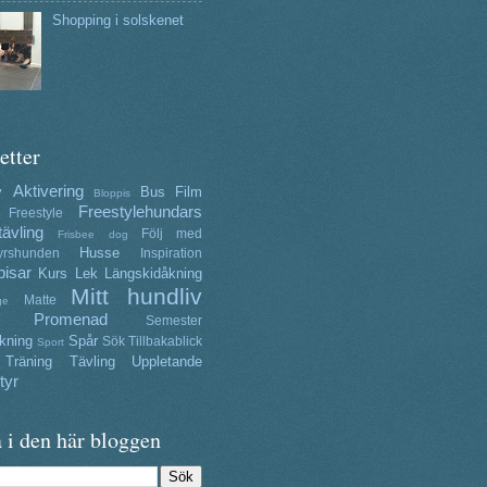
Shopping i solskenet
etter
Aktivering
y
Bus
Film
Bloppis
Freestylehundars
Freestyle
tävling
Följ med
Frisbee dog
Husse
yrshunden
Inspiration
isar
Kurs
Lek
Längskidåkning
Mitt hundliv
Matte
ge
Promenad
Semester
kning
Spår
Sök
Tillbakablick
Sport
Träning
Tävling
Uppletande
tyr
 i den här bloggen