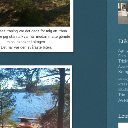
tes träning var det dags för mig att träna.
lle jag stanna kvar här medan matte gömde
Etik
mina leksaker i skogen.
Det här var den svåraste biten.
Agilit
Foto
Trick
Ävent
Komp
Massa
Press
Skidå
Trix
Även
Leta