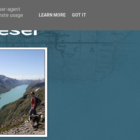
user-agent
erate usage
LEARN MORE
GOT IT
esel