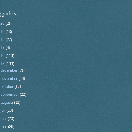
ggarkiv
026
(2)
019
(13)
018
(27)
017
(4)
016
(113)
015
(199)
►
december
(7)
►
november
(14)
►
oktober
(17)
►
september
(22)
►
augusti
(11)
►
juli
(13)
►
juni
(20)
►
maj
(29)