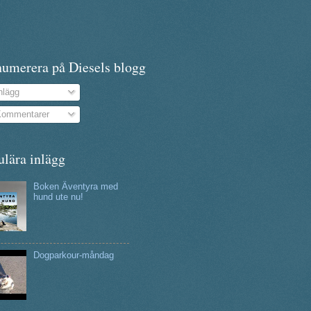
numerera på Diesels blogg
nlägg
ommentarer
ulära inlägg
Boken Äventyra med
hund ute nu!
Dogparkour-måndag