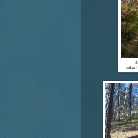
S
sakta fr