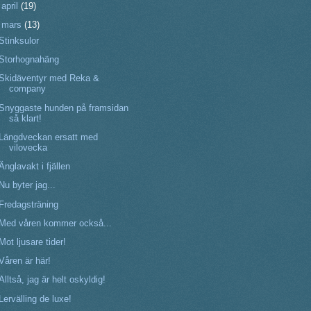
►
april
(19)
▼
mars
(13)
Stinksulor
Storhognahäng
Skidäventyr med Reka &
company
Snyggaste hunden på framsidan
så klart!
Längdveckan ersatt med
vilovecka
Änglavakt i fjällen
Nu byter jag...
Fredagsträning
Med våren kommer också...
Mot ljusare tider!
Våren är här!
Alltså, jag är helt oskyldig!
Lervälling de luxe!