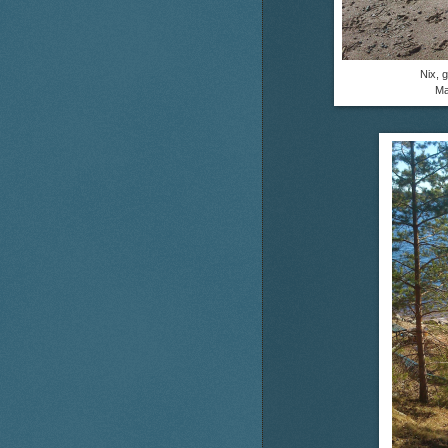
Nix, g
Ma