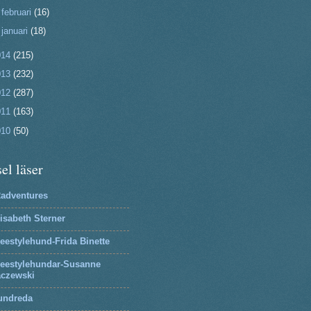
►
februari
(16)
►
januari
(18)
014
(215)
013
(232)
012
(287)
011
(163)
010
(50)
el läser
2adventures
isabeth Sterner
eestylehund-Frida Binette
reestylehundar-Susanne
aczewski
undreda