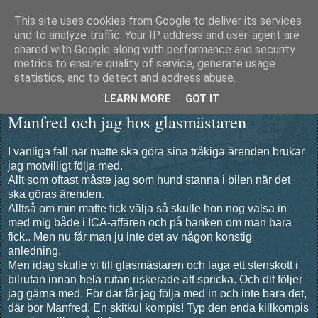
This site uses cookies from Google to deliver its services
Äventyrshunden Diesel
and to analyze traffic. Your IP address and user-agent are
shared with Google along with performance and security
metrics to ensure quality of service, generate usage
statistics, and to detect and address abuse.
torsdag 24 september 2015
LEARN MORE
GOT IT
Manfred och jag hos glasmästaren
I vanliga fall när matte ska göra sina tråkiga ärenden brukar
jag motvilligt följa med.
Allt som oftast måste jag som hund stanna i bilen när det
ska göras ärenden.
Alltså om min matte fick välja så skulle hon nog valsa in
med mig både i ICA-affären och på banken om man bara
fick.. Men nu får man ju inte det av någon konstig
anledning.
Men idag skulle vi till glasmästaren och laga ett stenskott i
bilrutan innan hela rutan riskerade att spricka. Och dit följer
jag gärna med. För där får jag följa med in och inte bara det,
där bor Manfred. En skitkul kompis! Typ den enda killkompis