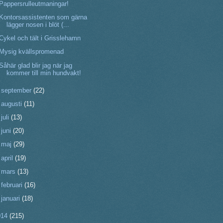
Pappersrulleutmaningar!
Kontorsassistenten som gärna
lägger nosen i blöt (...
Cykel och tält i Grisslehamn
Mysig kvällspromenad
Såhär glad blir jag när jag
kommer till min hundvakt!
►
september
(22)
►
augusti
(11)
►
juli
(13)
►
juni
(20)
►
maj
(29)
►
april
(19)
►
mars
(13)
►
februari
(16)
►
januari
(18)
014
(215)