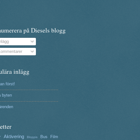
numerera på Diesels blogg
nlägg
ommentarer
ulära inlägg
n först!
a byten
ärenden
etter
Aktivering
y
Bus
Film
Bloppis