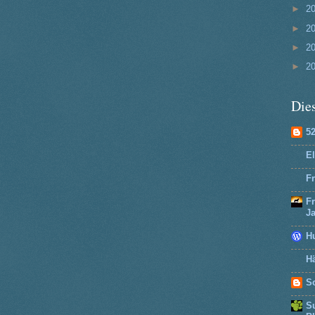
►
2
►
2
►
2
►
2
Dies
5
El
Fr
F
J
H
Hä
So
Su