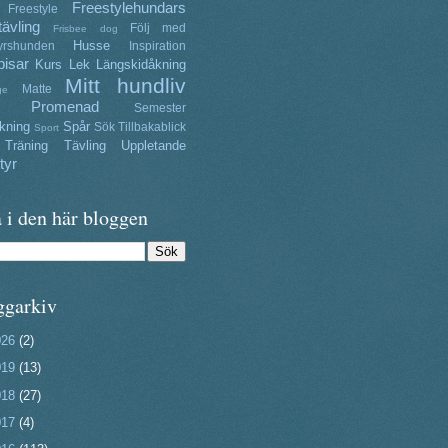
Freestylehundars
Freestyle
tävling
Följ med
Frisbee dog
Husse
yrshunden
Inspiration
isar
Kurs
Lek
Längskidåkning
Mitt hundliv
Matte
ge
Promenad
Semester
kning
Spår
Sök
Tillbakablick
Sport
Träning
Tävling
Uppletande
tyr
 i den här bloggen
ggarkiv
026
(2)
019
(13)
018
(27)
017
(4)