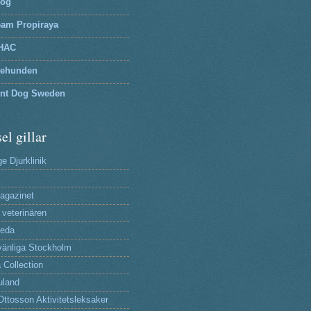
log
eam Propiraya
HAC
tehunden
lnt Dog Sweden
el gillar
e Djurklinik
agazinet
 veterinären
reda
änliga Stockholm
 Collection
uland
Ottosson Aktivitetsleksaker