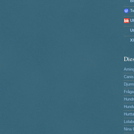
B
T
U
U
X
Dies
Arning
Canis
Djurm
Fråga
Hund
Hundv
Hurtta
Lolab
Nina 