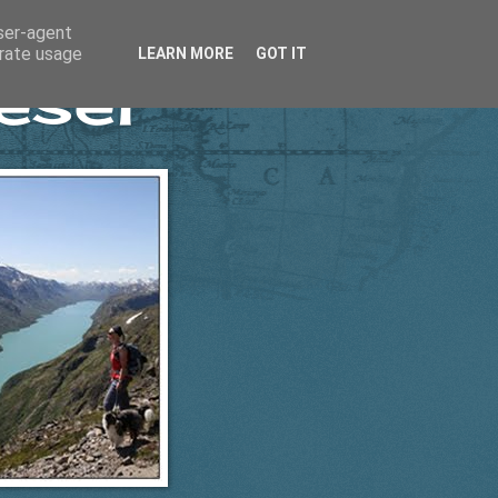
user-agent
erate usage
LEARN MORE
GOT IT
esel