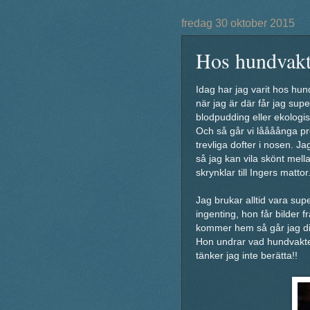
fredag 30 oktober 2015
Hos hundvak
Idag har jag varit hos hu
när jag är där får jag sup
blodpudding eller ekologis
Och så går vi låååånga p
trevliga dofter i nosen. Ja
så jag kan vila skönt mel
skrynklar till Ingers mattor
Jag brukar alltid vara sup
ingenting, hon får bilder 
kommer hem så går jag dir
Hon undrar vad hundvakterna
tänker jag inte berätta!!