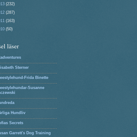
013
(232)
012
(287)
011
(163)
010
(50)
el läser
2adventures
isabeth Sterner
eestylehund-Frida Binette
reestylehundar-Susanne
aczewski
undreda
rliga Hundliv
fias Secrets
san Garrett's Dog Training