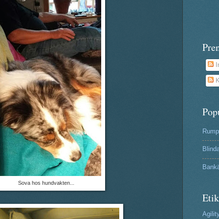
Pre
I
K
Pop
Rumpa
Blind
Bank
Sova hos hundvakten...
Etik
Agilit