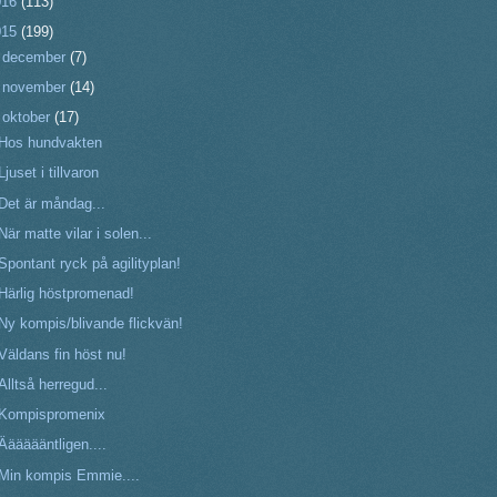
016
(113)
015
(199)
►
december
(7)
►
november
(14)
▼
oktober
(17)
Hos hundvakten
Ljuset i tillvaron
Det är måndag...
När matte vilar i solen...
Spontant ryck på agilityplan!
Härlig höstpromenad!
Ny kompis/blivande flickvän!
Väldans fin höst nu!
Alltså herregud...
Kompispromenix
Ääääääntligen....
Min kompis Emmie....