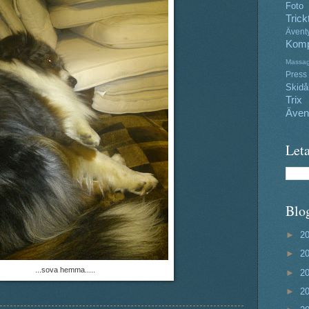
Foto
Trick
Ävent
Komp
Massa
Press
Skidå
Trix
Även
Leta
Blo
►
2
►
2
...sova hemma.....
►
2
►
2