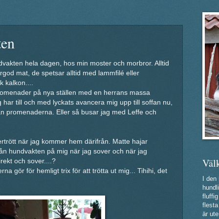
ten
ndvakten hela dagen, hos min moster och morbror. Alltid
ergod mat, de spetsar alltid med lammfilé eller
k kalkon....
romenader på nya ställen med en herrans massa
g har till och med lyckats avancera mig upp till soffan nu,
lan promenaderna. Eller så busar jag med Leffe och
.
ertrött när jag kommer hem därifrån. Matte hajar
från hundvakten på mig när jag sover och när jag
Väl
ekt och sover....?
 gör för hemligt trix för att trötta ut mig... Tihihi, det
I den
hundli
fluff
flest
är ute