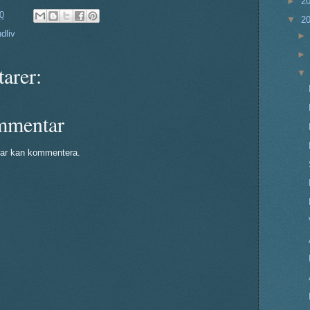
►
2
0
▼
2
dliv
arer:
mmentar
ar kan kommentera.