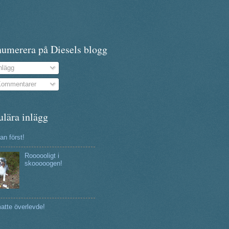
numerera på Diesels blogg
nlägg
ommentarer
ulära inlägg
n först!
Roooooligt i
skooooogen!
atte överlevde!