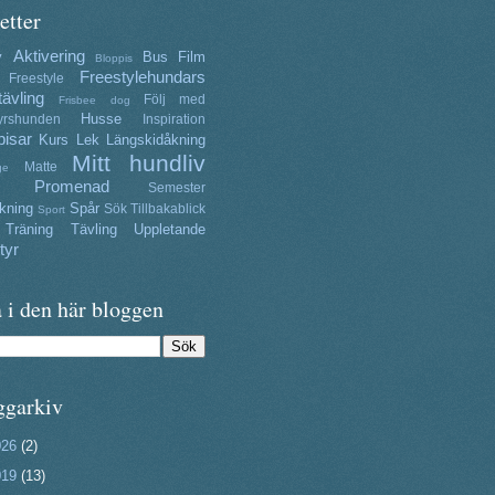
etter
Aktivering
y
Bus
Film
Bloppis
Freestylehundars
Freestyle
tävling
Följ med
Frisbee dog
Husse
yrshunden
Inspiration
isar
Kurs
Lek
Längskidåkning
Mitt hundliv
Matte
ge
Promenad
Semester
kning
Spår
Sök
Tillbakablick
Sport
Träning
Tävling
Uppletande
tyr
 i den här bloggen
ggarkiv
026
(2)
019
(13)