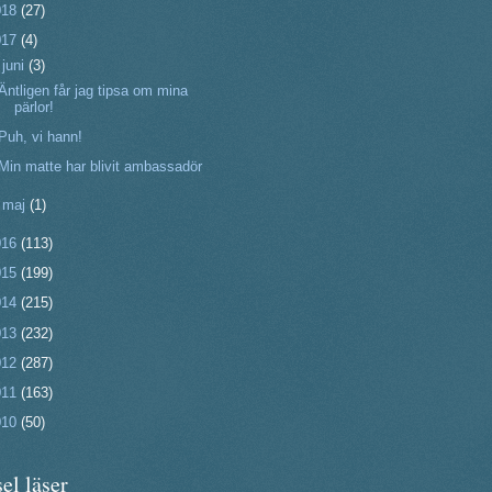
018
(27)
017
(4)
▼
juni
(3)
Äntligen får jag tipsa om mina
pärlor!
Puh, vi hann!
Min matte har blivit ambassadör
►
maj
(1)
016
(113)
015
(199)
014
(215)
013
(232)
012
(287)
011
(163)
010
(50)
el läser