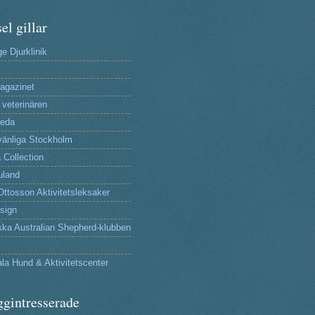
el gillar
e Djurklinik
agazinet
 veterinären
reda
änliga Stockholm
 Collection
uland
Ottosson Aktivitetsleksaker
sign
ka Australian Shepherd-klubben
la Hund & Aktivitetscenter
ggintresserade