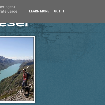
user-agent
erate usage
LEARN MORE
GOT IT
esel