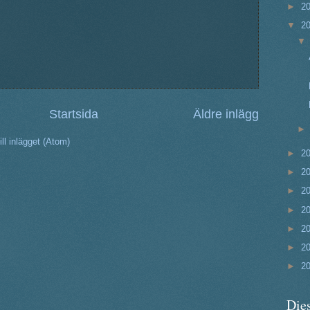
►
2
▼
2
Startsida
Äldre inlägg
ll inlägget (Atom)
►
2
►
2
►
2
►
2
►
2
►
2
►
2
Dies