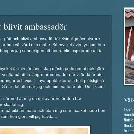
 blivit ambassadör
har gått och blivit ambassadör för Kvinnliga äventyrare.
Det är hon väl värd min matte. Så mycket äventyr som hon
oppas jag sannerligen att andra blir inspirerade att ta
ycket är min förtjänst. Jag måste ju liksom ut och göra
vi ofta på att ta längre promenader när vi ändå är ute.
ringar och vips till nya upptäckter och helt plötsligt så
r. Så är det ofta när jag och min matte är ute. Det liksom
Väl
tar därmed åt mig en del av äran för den här
 skaffat sig.
I den
tre på bild än matte och utan mig som maskot hade hon
hundli
om hon gjort, vill jag hävda.....
fluff
flest
är ute