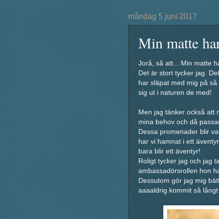
måndag 5 juni 2017
Min matte har
Jorå, så att... Min matte 
Det är stort tycker jag. 
har släpat med mig på så h
sig ut i naturen de med!
Men jag tänker också att m
mina behov och då passar 
Dessa promenader blir vand
har vi hamnat i ett äventy
bara blir ett äventyr!
Roligt tycker jag och jag 
ambassadörsrollen hon har
Dessutom gör jag mig bät
aaaaldrig kommit så långt s