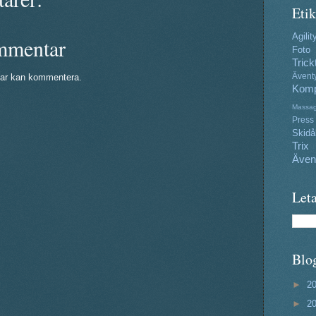
Etik
Agilit
mmentar
Foto
Trick
ar kan kommentera.
Ävent
Komp
Massa
Press
Skidå
Trix
Även
Leta
Blo
►
2
►
2