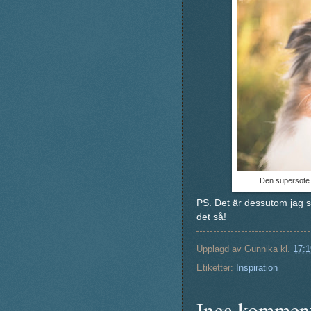
Den supersöte 
PS. Det är dessutom jag s
det så!
Upplagd av
Gunnika
kl.
17:1
Etiketter:
Inspiration
Inga komment