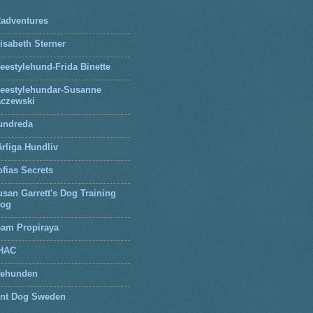
2adventures
isabeth Sterner
eestylehund-Frida Binette
reestylehundar-Susanne
aczewski
undreda
rliga Hundliv
fias Secrets
san Garrett's Dog Training
log
eam Propiraya
HAC
tehunden
lnt Dog Sweden