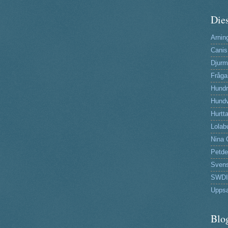
Dies
Arning
Canis
Djurm
Fråga
Hund
Hundv
Hurtta
Lolab
Nina 
Petde
Svens
SWDI
Uppsa
Blo