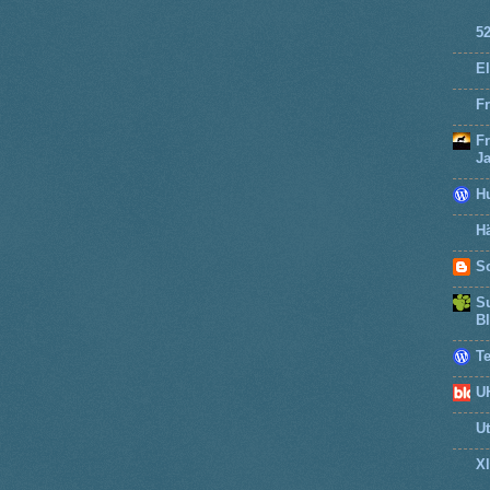
5
El
Fr
F
J
H
Hä
So
Su
B
T
U
U
X