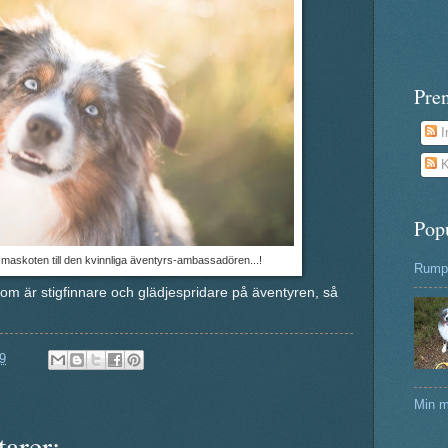
Pre
I
K
Pop
maskoten till den kvinnliga äventyrs-ambassadören...!
Rumpa
om är stigfinnare och glädjespridare på äventyren, så
9
Min m
arer: