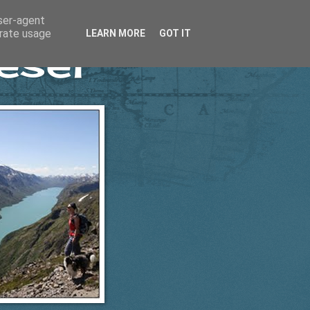
user-agent
erate usage
LEARN MORE
GOT IT
esel