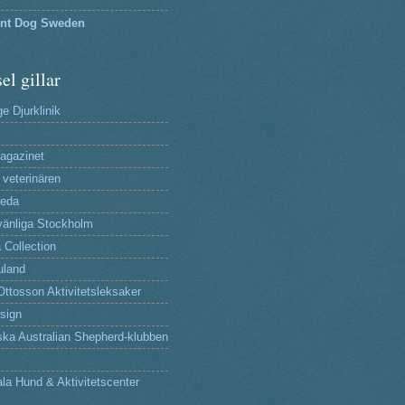
lnt Dog Sweden
el gillar
e Djurklinik
agazinet
 veterinären
reda
änliga Stockholm
 Collection
uland
Ottosson Aktivitetsleksaker
sign
ka Australian Shepherd-klubben
la Hund & Aktivitetscenter