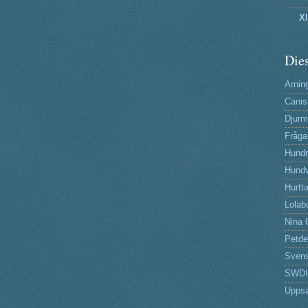
X
Dies
Arning
Canis
Djurm
Fråga
Hund
Hundv
Hurtta
Lolab
Nina 
Petde
Svens
SWDI
Uppsa