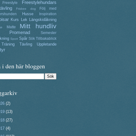
Freestylehundars
Freestyle
tävling
Följ med
Frisbee dog
Husse
yrshunden
Inspiration
isar
Kurs
Lek
Längskidåkning
Mitt hundliv
Matte
ge
Promenad
Semester
kning
Spår
Sök
Tillbakablick
Sport
Träning
Tävling
Uppletande
tyr
 i den här bloggen
ggarkiv
026
(2)
019
(13)
018
(27)
017
(4)