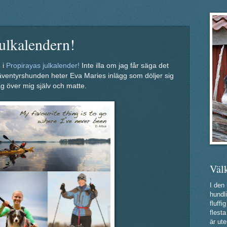
julkalendern!
 i
Propirayas julkalender!
Inte illa om jag får säga det
 äventyrshunden heter Eva Maries inlägg som döljer sig
ag över mig själv och matte.
Väl
I den
hundli
fluff
flest
är ute