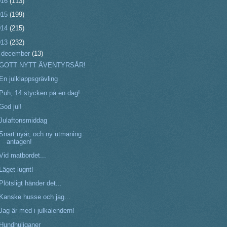
016
(113)
015
(199)
014
(215)
013
(232)
▼
december
(13)
GOTT NYTT ÄVENTYRSÅR!
En julklappsgrävling
Puh, 14 stycken på en dag!
God jul!
Julaftonsmiddag
Snart nyår, och ny utmaning
antagen!
Vid matbordet...
Läget lugnt!
Plötsligt händer det...
Kanske husse och jag...
Jag är med i julkalendern!
Hundhuliganer