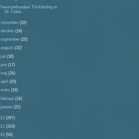
Freestylehundars Tricktävling nr
19: Cirkla
►
november
(10)
►
oktober
(19)
►
september
(20)
►
augusti
(32)
►
juli
(18)
►
juni
(17)
►
maj
(26)
►
april
(20)
►
mars
(19)
►
februari
(16)
►
januari
(22)
012
(287)
011
(163)
010
(50)