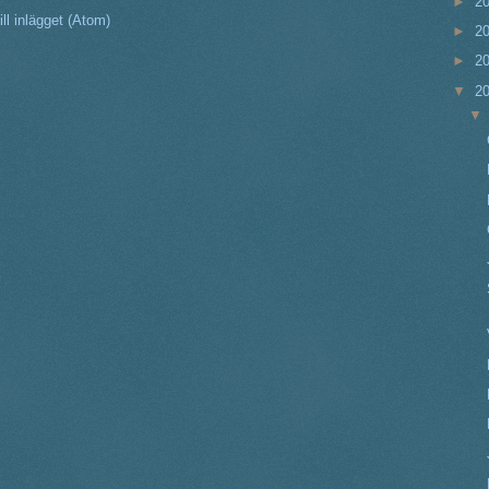
►
2
ll inlägget (Atom)
►
2
►
2
▼
2