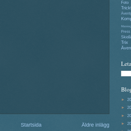
Foto
Trick
Ävent
Komp
Massa
Press
Skidå
Trix
Även
Leta
Blo
►
2
►
2
►
2
►
2
Startsida
Äldre inlägg