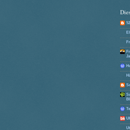
Dies
5
El
Fr
F
J
H
Hä
So
Su
B
T
U
U