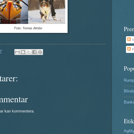
Pre
Foto: Tomas Almbo
I
K
7
Pop
arer:
Rumpa
Blind
mmentar
Bank
ar kan kommentera.
Etik
Agilit