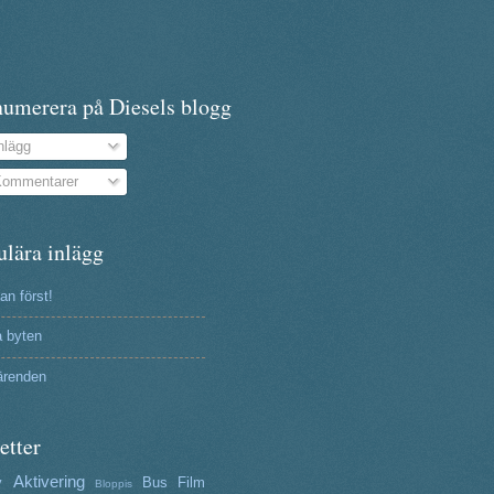
numerera på Diesels blogg
nlägg
ommentarer
ulära inlägg
n först!
a byten
ärenden
etter
Aktivering
y
Bus
Film
Bloppis