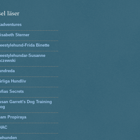
el läser
2adventures
isabeth Sterner
eestylehund-Frida Binette
reestylehundar-Susanne
aczewski
undreda
rliga Hundliv
fias Secrets
san Garrett's Dog Training
log
eam Propiraya
HAC
tehunden