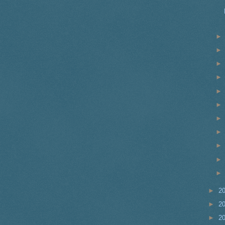
►
2
►
2
►
2