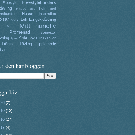
Freestylehundars
Freestyle
tävling
Följ med
Frisbee dog
Husse
yrshunden
Inspiration
isar
Kurs
Lek
Längskidåkning
Mitt hundliv
Matte
ge
Promenad
Semester
kning
Spår
Sök
Tillbakablick
Sport
Träning
Tävling
Uppletande
tyr
 i den här bloggen
ggarkiv
026
(2)
019
(13)
018
(27)
017
(4)