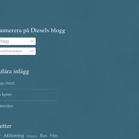
numerera på Diesels blogg
nlägg
ommentarer
ulära inlägg
n först!
a byten
ärenden
etter
Aktivering
y
Bus
Film
Bloppis