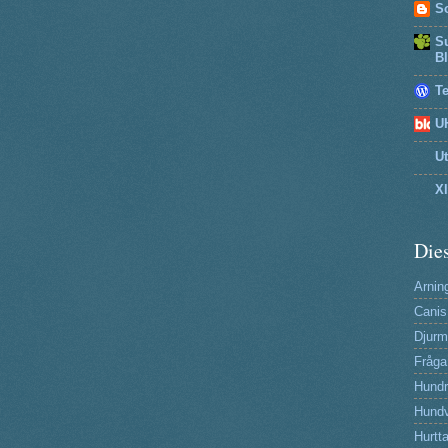
So
Su
B
T
U
U
X
Dies
Arning
Canis
Djurm
Fråga
Hund
Hundv
Hurtta