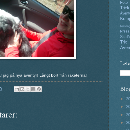
Foto
Trick
Ävent
Komp
Massa
Press
Skidå
Trix
Även
Leta
r jag på nya äventyr! Långt bort från raketerna!
Blo
0
►
2
►
2
arer:
►
2
►
2