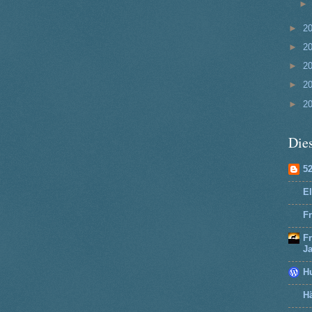
►
2
►
2
►
2
►
2
►
2
Dies
5
El
Fr
F
J
H
Hä