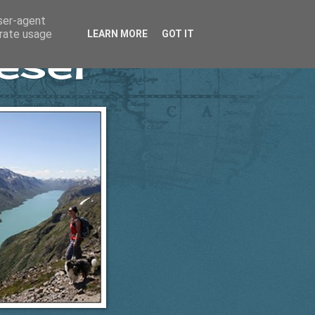
user-agent
erate usage
LEARN MORE
GOT IT
esel