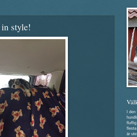
in style!
Väl
I den
hundli
fluff
flest
är ute