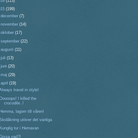
016
(113)
015
(199)
►
december
(7)
►
november
(14)
►
oktober
(17)
►
september
(22)
►
augusti
(11)
►
juli
(13)
►
juni
(20)
►
maj
(29)
▼
april
(19)
Always travel in style!
Ooooops! I killed the
crocodile..!
Hemma, lagom till våren!
Skidåkning utöver det vanliga
Kunglig tur i Hemavan
Gissa vad?!