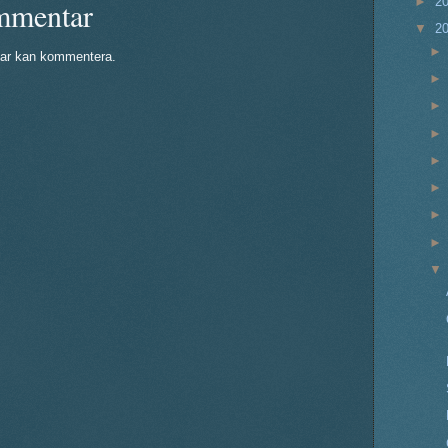
►
2
mmentar
▼
2
ar kan kommentera.