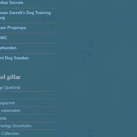
fias Secrets
san Garrett's Dog Training
log
eam Propiraya
HAC
tehunden
lnt Dog Sweden
el gillar
e Djurklinik
agazinet
 veterinären
reda
änliga Stockholm
 Collection