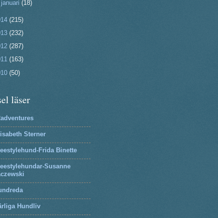
►
januari
(18)
014
(215)
013
(232)
012
(287)
011
(163)
010
(50)
el läser
2adventures
isabeth Sterner
eestylehund-Frida Binette
reestylehundar-Susanne
aczewski
undreda
rliga Hundliv