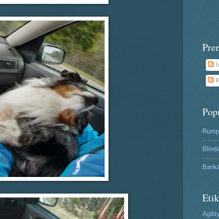
Pre
I
K
Pop
Rumpa
Blind
Bank
Etik
Agilit