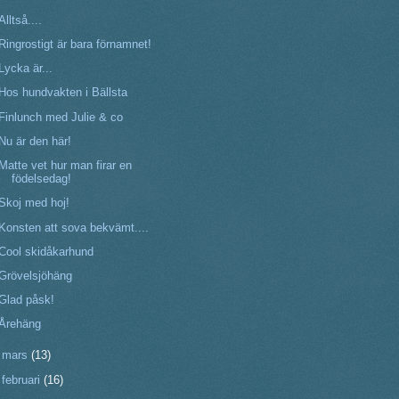
Alltså....
Ringrostigt är bara förnamnet!
Lycka är...
Hos hundvakten i Bällsta
Finlunch med Julie & co
Nu är den här!
Matte vet hur man firar en
födelsedag!
Skoj med hoj!
Konsten att sova bekvämt....
Cool skidåkarhund
Grövelsjöhäng
Glad påsk!
Årehäng
►
mars
(13)
►
februari
(16)