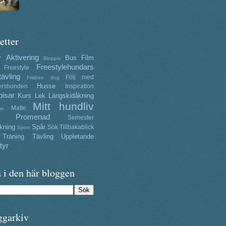
etter
Aktivering
y
Bus
Film
Bloppis
Freestylehundars
Freestyle
tävling
Följ med
Frisbee dog
Husse
yrshunden
Inspiration
isar
Kurs
Lek
Längskidåkning
Mitt hundliv
Matte
ge
Promenad
Semester
kning
Spår
Sök
Tillbakablick
Sport
Träning
Tävling
Uppletande
tyr
 i den här bloggen
ggarkiv