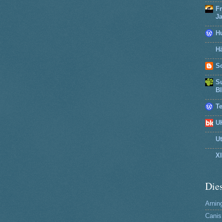
F
J
H
Hä
So
Su
B
T
U
U
X
Dies
Arning
Canis