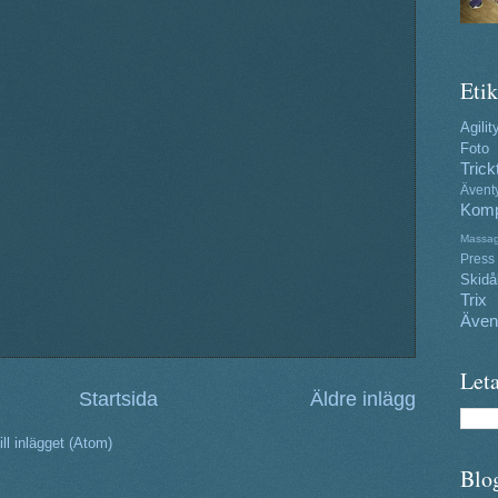
Etik
Agilit
Foto
Trick
Ävent
Komp
Massa
Press
Skidå
Trix
Även
Leta
Startsida
Äldre inlägg
ll inlägget (Atom)
Blo