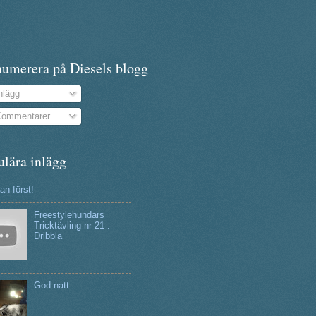
numerera på Diesels blogg
nlägg
ommentarer
ulära inlägg
n först!
Freestylehundars
Tricktävling nr 21 :
Dribbla
God natt