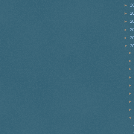
►
2
►
2
►
2
►
2
►
2
▼
2