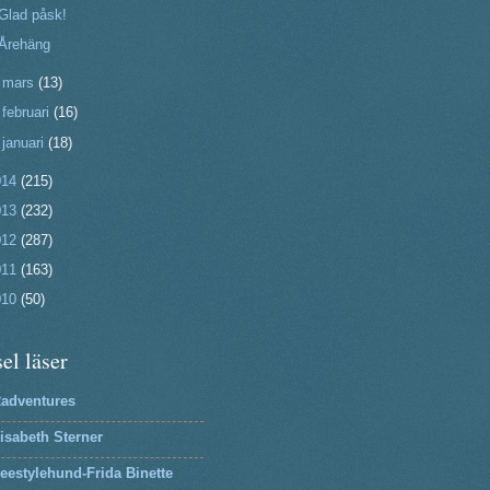
Glad påsk!
Årehäng
►
mars
(13)
►
februari
(16)
►
januari
(18)
014
(215)
013
(232)
012
(287)
011
(163)
010
(50)
el läser
2adventures
isabeth Sterner
eestylehund-Frida Binette