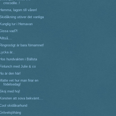
crocodile..!
Hemma, lagom till våren!
Skidåkning utöver det vanliga
Kunglig tur i Hemavan
Gissa vad?!
Alltså....
Ringrostigt är bara förnamnet!
Lycka är...
Hos hundvakten i Bällsta
Finlunch med Julie & co
Nu är den här!
Matte vet hur man firar en
födelsedag!
Skoj med hoj!
Konsten att sova bekvämt....
Cool skidåkarhund
Grövelsjöhäng