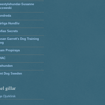
reestylehundar-Susanne
aczewski
undreda
rliga Hundliv
fias Secrets
san Garrett's Dog Training
log
eam Propiraya
HAC
tehunden
lnt Dog Sweden
el gillar
e Djurklinik