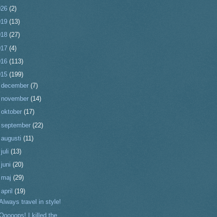
026
(2)
019
(13)
018
(27)
017
(4)
016
(113)
015
(199)
►
december
(7)
►
november
(14)
►
oktober
(17)
►
september
(22)
►
augusti
(11)
►
juli
(13)
►
juni
(20)
►
maj
(29)
▼
april
(19)
Always travel in style!
Ooooops! I killed the