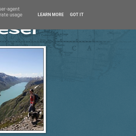
user-agent
erate usage
LEARN MORE
GOT IT
esel