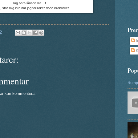
Jag bara lånade lite....!
 stör mig inte när jag försöker döda krokodiler....
Pre
2
I
K
arer:
Pop
mmentar
Rumpa
ar kan kommentera.