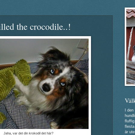
led the crocodile..!
Väl
I den
hundli
fluff
flest
är ute
Jaha, var det din krokodil det här?