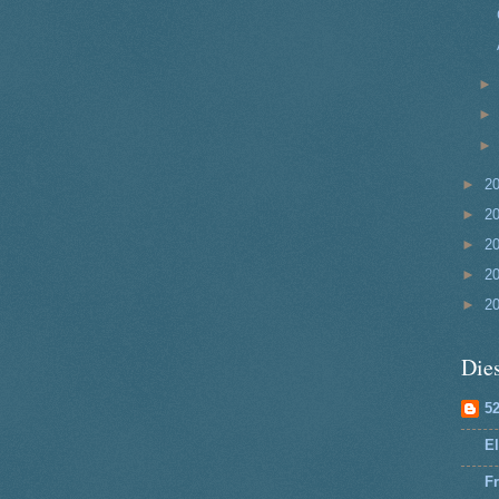
►
2
►
2
►
2
►
2
►
2
Dies
5
El
Fr