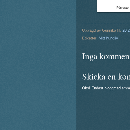
Förresten,
Upplagd av
Gunnika
kl.
20:2
Etiketter:
Mitt hundliv
Inga komment
Skicka en ko
Obs! Endast bloggmedlemm