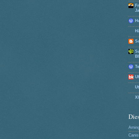
F
J
H
Hä
So
Su
B
T
U
U
X
Dies
Arning
Canis