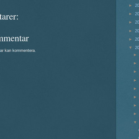
►
2
arer:
►
2
►
2
►
2
mmentar
►
2
▼
2
ar kan kommentera.