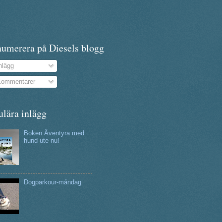
numerera på Diesels blogg
nlägg
ommentarer
ulära inlägg
Boken Äventyra med
hund ute nu!
Dogparkour-måndag