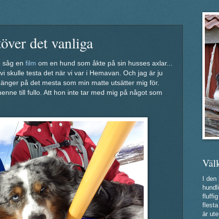
över det vanliga
e såg en
film
om en hund som åkte på sin husses axlar...
 vi skulle testa det när vi var i Hemavan. Och jag är ju
hänger på det mesta som min matte utsätter mig för.
henne till fullo. Att hon inte tar med mig på något som
Väl
I den
hundli
fluff
flest
är ute