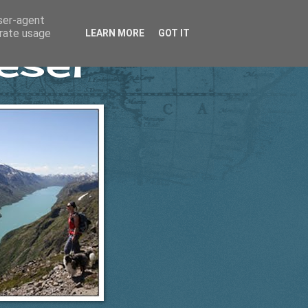
user-agent
erate usage
LEARN MORE
GOT IT
esel