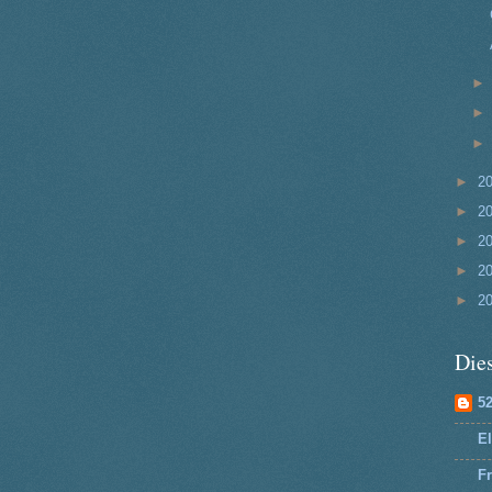
►
2
►
2
►
2
►
2
►
2
Dies
5
El
Fr