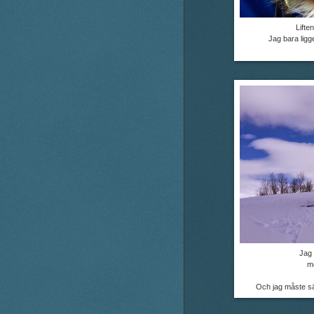
Lifte
Jag bara ligg
Jag 
me
Och jag måste säg