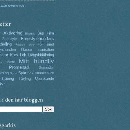
atte överlevde!
etter
Aktivering
y
Bus
Film
Bloppis
Freestylehundars
Freestyle
tävling
Följ med
Frisbee dog
Husse
yrshunden
Inspiration
isar
Kurs
Lek
Längskidåkning
Mitt hundliv
Matte
ge
Promenad
Semester
kning
Spår
Sök
Tillbakablick
Sport
Träning
Tävling
Uppletande
tyr
 i den här bloggen
ggarkiv