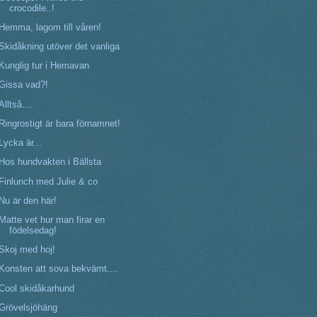
crocodile..!
Hemma, lagom till våren!
Skidåkning utöver det vanliga
Kunglig tur i Hemavan
Gissa vad?!
Alltså....
Ringrostigt är bara förnamnet!
Lycka är...
Hos hundvakten i Bällsta
Finlunch med Julie & co
Nu är den här!
Matte vet hur man firar en
födelsedag!
Skoj med hoj!
Konsten att sova bekvämt....
Cool skidåkarhund
Grövelsjöhäng