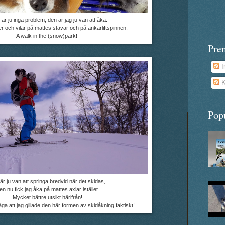
n är ju inga problem, den är jag ju van att åka.
er och vilar på mattes stavar och på ankarliftspinnen.
A walk in the (snow)park!
Pre
I
K
Pop
är ju van att springa bredvid när det skidas,
n nu fick jag åka på mattes axlar istället.
Mycket bättre utsikt härifrån!
a att jag gillade den här formen av skidåkning faktiskt!