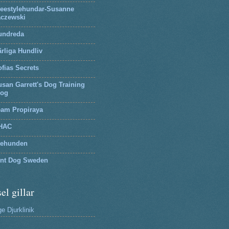
reestylehundar-Susanne
aczewski
undreda
rliga Hundliv
fias Secrets
san Garrett's Dog Training
log
eam Propiraya
HAC
tehunden
lnt Dog Sweden
el gillar
e Djurklinik