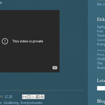
t!
Min m
Etik
Agilit
Foto
Trick
Ävent
Komp
Massa
Press
Skidå
Trix
Även
Leta
kl.
17:10
Blo
lm
,
Skidåkning
,
Äventyrshunden