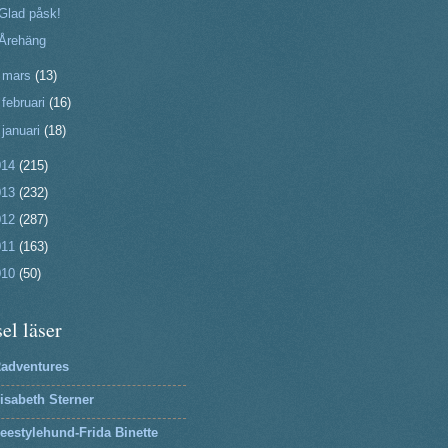
Glad påsk!
Årehäng
►
mars
(13)
►
februari
(16)
►
januari
(18)
014
(215)
013
(232)
012
(287)
011
(163)
010
(50)
el läser
2adventures
isabeth Sterner
eestylehund-Frida Binette