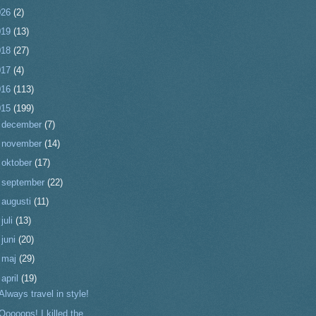
026
(2)
019
(13)
018
(27)
017
(4)
016
(113)
015
(199)
►
december
(7)
►
november
(14)
►
oktober
(17)
►
september
(22)
►
augusti
(11)
►
juli
(13)
►
juni
(20)
►
maj
(29)
▼
april
(19)
Always travel in style!
Ooooops! I killed the