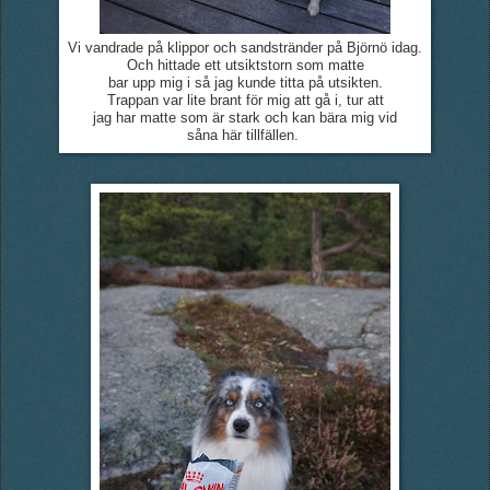
Vi vandrade på klippor och sandstränder på Björnö idag.
Och hittade ett utsiktstorn som matte
bar upp mig i så jag kunde titta på utsikten.
Trappan var lite brant för mig att gå i, tur att
jag har matte som är stark och kan bära mig vid
såna här tillfällen.