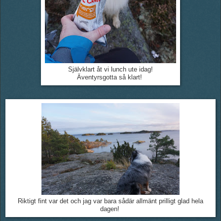
Självklart åt vi lunch ute idag!
Äventyrsgotta så klart!
Riktigt fint var det och jag var bara sådär allmänt prilligt glad hela
dagen!