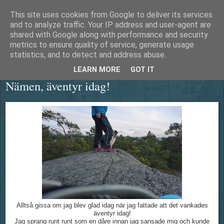
This site uses cookies from Google to deliver its services
Äventyrshunden Diesel
and to analyze traffic. Your IP address and user-agent are
shared with Google along with performance and security
metrics to ensure quality of service, generate usage
statistics, and to detect and address abuse.
fredag 20 november 2015
LEARN MORE
GOT IT
Nämen, äventyr idag!
Alltså gissa om jag blev glad idag när jag fattade att det vankades
äventyr idag!
Jag sprang runt runt som en dåre innan jag sansade mig och kunde