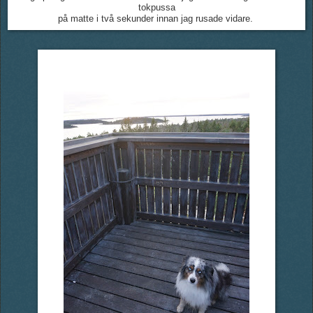
tokpussa
på matte i två sekunder innan jag rusade vidare.