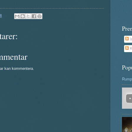
8
Pre
arer:
I
K
mmentar
Pop
ar kan kommentera.
Rumpa