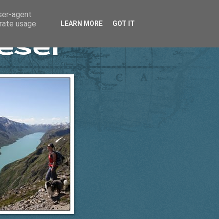
user-agent
erate usage
LEARN MORE
GOT IT
esel