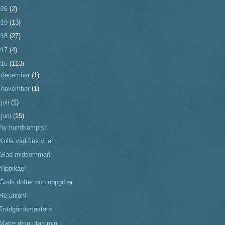
026
(2)
019
(13)
018
(27)
017
(4)
016
(113)
►
december
(1)
►
november
(1)
►
juli
(1)
▼
juni
(15)
Ny hundkompis!
Kolla vad fina vi är...
Glad midsommar!
Yippikae!
Goda dofter och uppgifter
Re-union!
Trädgårdsmästare
Matte drog utan mig