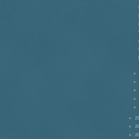
►
2
►
2
►
2