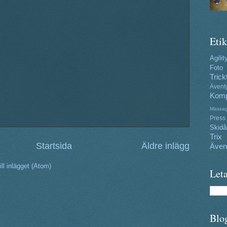
Etik
Agilit
Foto
Trick
Ävent
Komp
Massa
Press
Skidå
Trix
Startsida
Äldre inlägg
Även
ll inlägget (Atom)
Leta
Blo