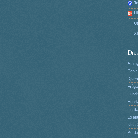
T
U
U
X
Dies
Arning
Canis
Djurm
Fråga
Hund
Hundv
Hurtta
Lolab
Nina 
Petde