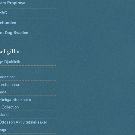
eam Propiraya
HAC
tehunden
lnt Dog Sweden
el gillar
e Djurklinik
agazinet
 veterinären
reda
änliga Stockholm
 Collection
uland
Ottosson Aktivitetsleksaker
sign