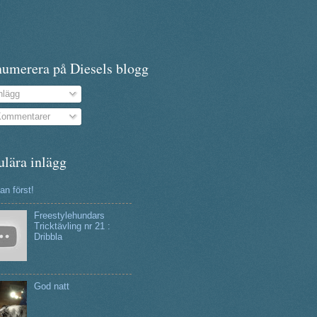
numerera på Diesels blogg
nlägg
ommentarer
ulära inlägg
n först!
Freestylehundars
Tricktävling nr 21 :
Dribbla
God natt