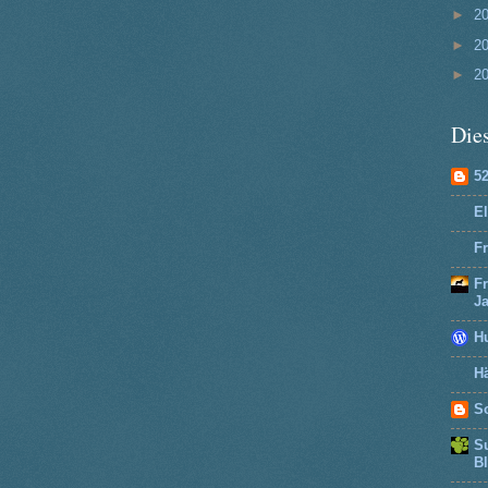
►
2
►
2
►
2
Dies
5
El
Fr
F
J
H
Hä
So
Su
B