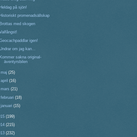
Heldag på sjön!
Historiskt promenadsällskap
Brottas med skogen
Valfångst!
Geocachpaddlar igen!
Undrar om jag kan...
Kommer sakna original-
äventyrsbilen
►
maj
(25)
►
april
(16)
►
mars
(21)
►
februari
(18)
►
januari
(15)
015
(199)
014
(215)
013
(232)