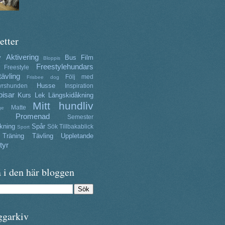
etter
Aktivering
y
Bus
Film
Bloppis
Freestylehundars
Freestyle
tävling
Följ med
Frisbee dog
Husse
yrshunden
Inspiration
isar
Kurs
Lek
Längskidåkning
Mitt hundliv
Matte
ge
Promenad
Semester
kning
Spår
Sök
Tillbakablick
Sport
Träning
Tävling
Uppletande
tyr
 i den här bloggen
ggarkiv