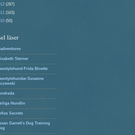
012
(287)
011
(163)
010
(50)
el läser
2adventures
isabeth Sterner
eestylehund-Frida Binette
reestylehundar-Susanne
aczewski
undreda
rliga Hundliv
fias Secrets
san Garrett's Dog Training
log