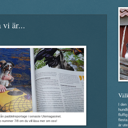
vi är...
Väl
I den
hundli
fluff
från paddelreportage i senaste Utemagasinet.
flest
p nummer 7/8 om du vill läsa mer om oss!
är ute