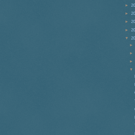
►
2
►
2
►
2
►
2
▼
2