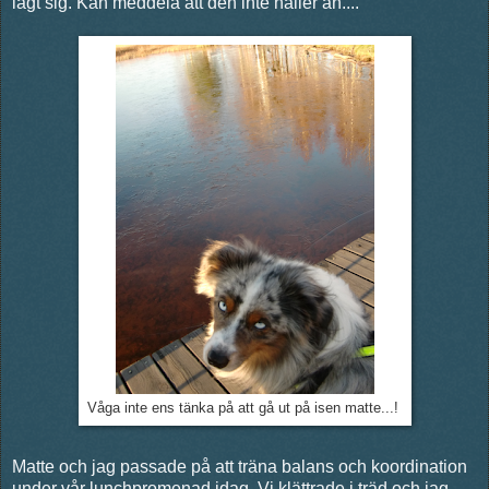
lagt sig. Kan meddela att den inte håller än....
Våga inte ens tänka på att gå ut på isen matte...!
Matte och jag passade på att träna balans och koordination
under vår lunchpromenad idag. Vi klättrade i träd och jag