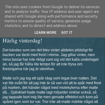
This site uses cookies from Google to deliver its services
Äventyrshunden Diesel
and to analyze traffic. Your IP address and user-agent are
shared with Google along with performance and security
metrics to ensure quality of service, generate usage
statistics, and to detect and address abuse.
onsdag 16 november 2011
LEARN MORE
GOT IT
Härlig vinterdag!
Det kändes som om det blev vinter alldeles plötsligt för
backen var täckt med frost i morse. Jag gillar vinter, men
mina tassar har inte riktigt vant sig vid det kalla underlaget
än, så jag får hålla lite tempo för att inte frysa om
fossingarna när jag är utomhus.
Matte och jag tog ett spår idag som legat över natten. Det
var lite svårt för att jag inte är så van vid att ta spår med frost
på marken, det händer något med molekylerna efter matte
då... Självklart hade matte lagt miljarder vinklar också, så
jag tappade bort mig lite men genade effektivt och kom på
spåret igen som tur var. Tror inte att matte märkte något att