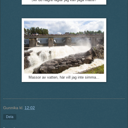
Massor av vatten, här vill jag inte simma...
Gunnika
kl.
12:02
Dela