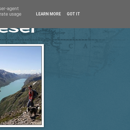
user-agent
erate usage
LEARN MORE
GOT IT
esel