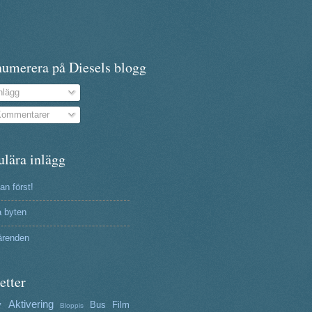
numerera på Diesels blogg
nlägg
ommentarer
ulära inlägg
n först!
a byten
ärenden
etter
Aktivering
y
Bus
Film
Bloppis