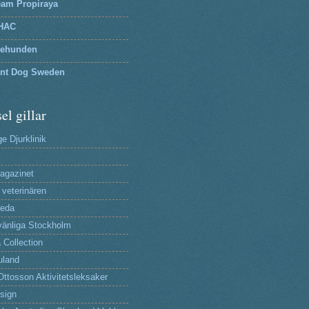
eam Propiraya
HAC
tehunden
lnt Dog Sweden
el gillar
e Djurklinik
agazinet
 veterinären
reda
änliga Stockholm
 Collection
uland
Ottosson Aktivitetsleksaker
sign