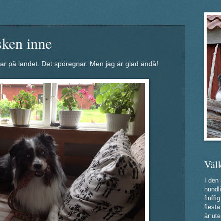
sken inne
far på landet. Det spöregnar. Men jag är glad ändå!
Väl
I den
hundli
fluff
flest
är ute