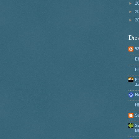
►
2
►
2
►
2
Dies
5
El
Fr
F
J
H
Hä
So
Su
B