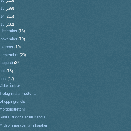
016
(113)
015
(199)
014
(215)
013
(232)
►
december
(13)
►
november
(10)
►
oktober
(19)
►
september
(20)
►
augusti
(32)
►
juli
(18)
▼
juni
(17)
Olika åsikter
Tråkig målar-matte....
Shoppingrunda
Morgonstretch!
Bästa Buddha är nu kändis!
Midsommaräventyr i kajaken