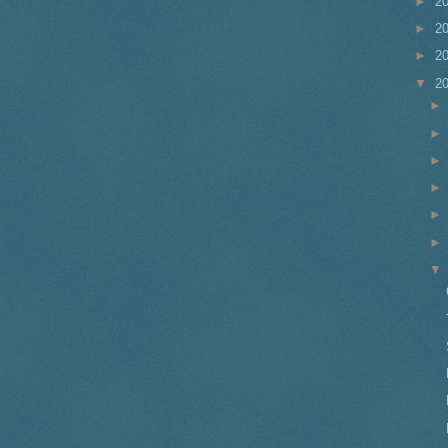
►
2
►
2
►
2
▼
2