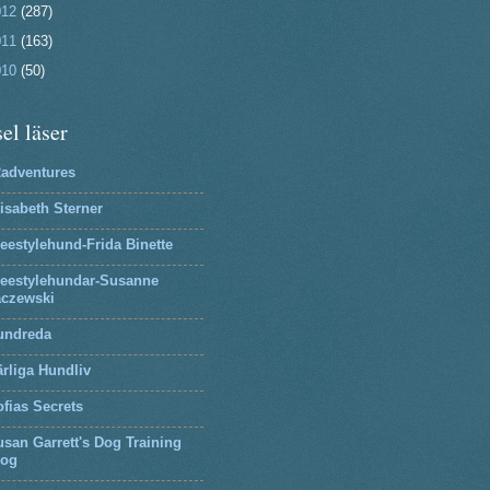
012
(287)
011
(163)
010
(50)
el läser
2adventures
isabeth Sterner
eestylehund-Frida Binette
reestylehundar-Susanne
aczewski
undreda
rliga Hundliv
fias Secrets
san Garrett's Dog Training
log