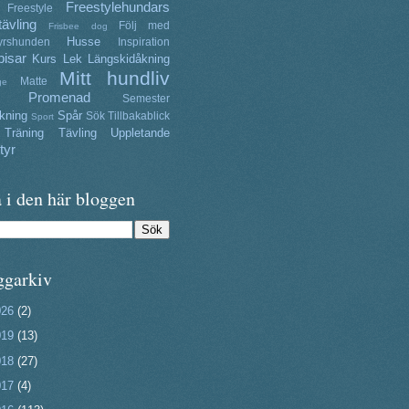
Freestylehundars
Freestyle
tävling
Följ med
Frisbee dog
Husse
yrshunden
Inspiration
isar
Kurs
Lek
Längskidåkning
Mitt hundliv
Matte
ge
Promenad
Semester
kning
Spår
Sök
Tillbakablick
Sport
Träning
Tävling
Uppletande
tyr
 i den här bloggen
ggarkiv
026
(2)
019
(13)
018
(27)
017
(4)