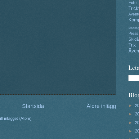
Foto
Trick
Ävent
Komp
Massa
Press
Skidå
Trix
Även
Leta
Blo
Startsida
Äldre inlägg
►
2
►
2
ll inlägget (Atom)
►
2
►
2