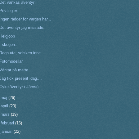
Det vankas äventyr!
Privilegier
Ingen rädder för vargen här...
Det äventyr jag missade..
Helgjobb
I skogen...
Regn ute, solsken inne
Fotomodellar
Väntar på matte....
Jag fick present idag....
Cykeläventyr i Järvsö
►
maj
(26)
►
april
(20)
►
mars
(19)
►
februari
(16)
►
januari
(22)