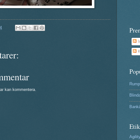
4
Pre
I
arer:
K
Pop
mmentar
Rumpa
ar kan kommentera.
Blind
Bank
Etik
Agilit