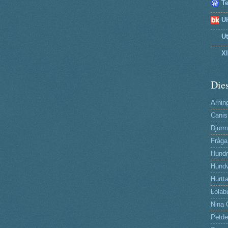
T
U
U
X
Dies
Arning
Canis
Djurm
Fråga
Hund
Hundv
Hurtta
Lolab
Nina 
Petde