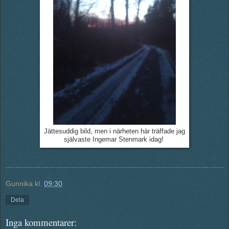
Jättesuddig bild, men i närheten här träffade jag
självaste Ingemar Stenmark idag!
Gunnika
kl.
09:30
Dela
Inga kommentarer: