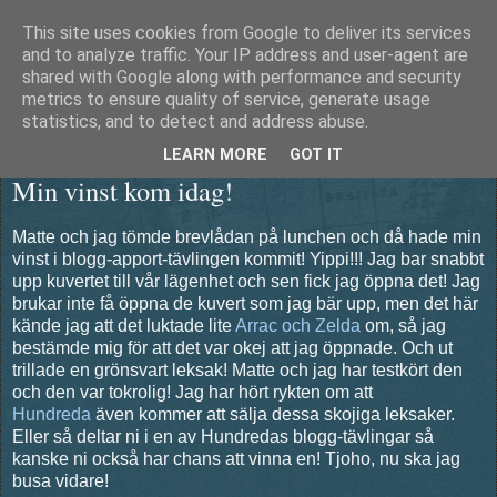
This site uses cookies from Google to deliver its services
Äventyrshunden Diesel
and to analyze traffic. Your IP address and user-agent are
shared with Google along with performance and security
metrics to ensure quality of service, generate usage
statistics, and to detect and address abuse.
fredag 4 februari 2011
LEARN MORE
GOT IT
Min vinst kom idag!
Matte och jag tömde brevlådan på lunchen och då hade min
vinst i blogg-apport-tävlingen kommit! Yippi!!! Jag bar snabbt
upp kuvertet till vår lägenhet och sen fick jag öppna det! Jag
brukar inte få öppna de kuvert som jag bär upp, men det här
kände jag att det luktade lite
Arrac och Zelda
om, så jag
bestämde mig för att det var okej att jag öppnade. Och ut
trillade en grönsvart leksak! Matte och jag har testkört den
och den var tokrolig! Jag har hört rykten om att
Hundreda
även kommer att sälja dessa skojiga leksaker.
Eller så deltar ni i en av Hundredas blogg-tävlingar så
kanske ni också har chans att vinna en! Tjoho, nu ska jag
busa vidare!