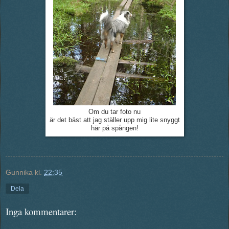
Om du tar foto nu
är det bäst att jag ställer upp mig lite snyggt
här på spången!
Gunnika
kl.
22:35
Dela
Inga kommentarer: