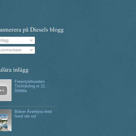
numerera på Diesels blogg
nlägg
ommentarer
ulära inlägg
Freestylehundars
Tricktävling nr 21 :
Dribbla
Boken Äventyra med
hund ute nu!