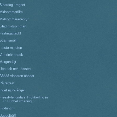
Slöardag i regnet
Midsommarfilm
Midsommaräventyr
Glad midsommar!
Fästingattack!
Stjärnsmäll!
I sista minuten
Veterinär-snack
Morgondäjt
Upp och ner i hissen
Ååååå vinnaren ääääär....
På retreat
Inget njurkrångel!
Freestylehundars Tricktävling nr
6: Bubbelutmaning...
Fin-lunch
Dubbelträff