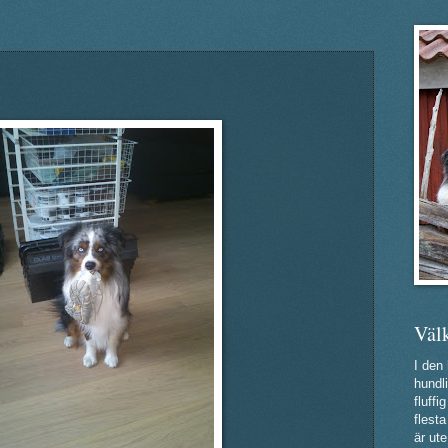
Väl
I den
hundli
fluff
flest
är ute