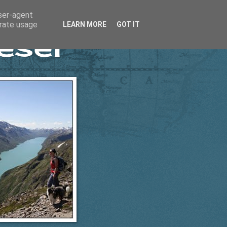
user-agent
erate usage
LEARN MORE
GOT IT
esel