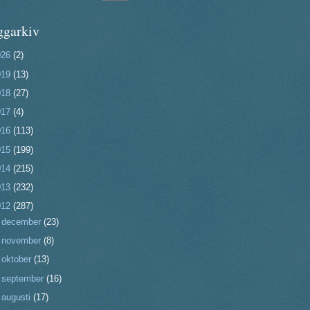
ggarkiv
026
(2)
019
(13)
018
(27)
017
(4)
016
(113)
015
(199)
014
(215)
013
(232)
012
(287)
►
december
(23)
►
november
(8)
►
oktober
(13)
►
september
(16)
►
augusti
(17)