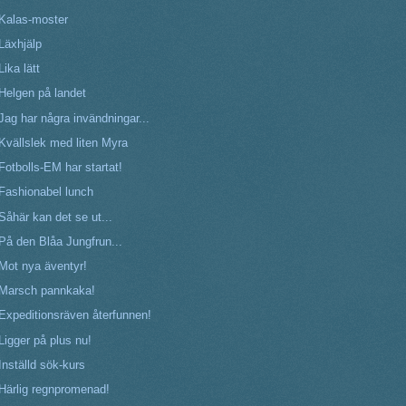
Kalas-moster
Läxhjälp
Lika lätt
Helgen på landet
Jag har några invändningar...
Kvällslek med liten Myra
Fotbolls-EM har startat!
Fashionabel lunch
Såhär kan det se ut...
På den Blåa Jungfrun...
Mot nya äventyr!
Marsch pannkaka!
Expeditionsräven återfunnen!
Ligger på plus nu!
Inställd sök-kurs
Härlig regnpromenad!