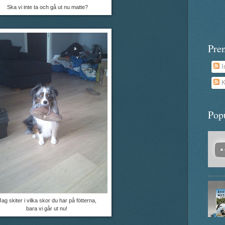
Ska vi inte ta och gå ut nu matte?
Pre
I
K
Pop
Jag skiter i vilka skor du har på fötterna,
bara vi går ut nu!