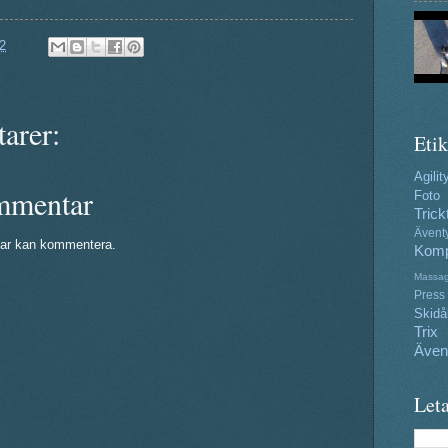
2
arer:
Etik
Agilit
mmentar
Foto
Trick
Ävent
ar kan kommentera.
Komp
Massa
Press
Skidå
Trix
Även
Leta