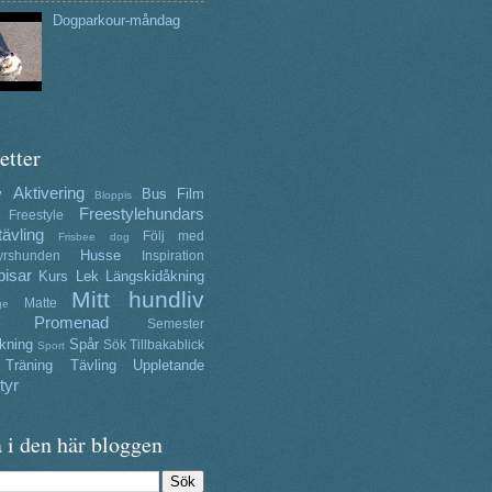
Dogparkour-måndag
etter
Aktivering
y
Bus
Film
Bloppis
Freestylehundars
Freestyle
tävling
Följ med
Frisbee dog
Husse
yrshunden
Inspiration
isar
Kurs
Lek
Längskidåkning
Mitt hundliv
Matte
ge
Promenad
Semester
kning
Spår
Sök
Tillbakablick
Sport
Träning
Tävling
Uppletande
tyr
 i den här bloggen