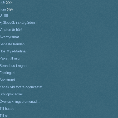
►
juli
(22)
▼
juni
(49)
UT!!!!
Fjällbesök i skärgården
Vinsten är här!
Äventyrsmat
Senaste trenden!
Hos Mys-Martina
Paket till mig!
Strandbus i regnet
Fästingkel
Spelstund
Kärlek vid första ögonkastet
Bröllopsklädsel
Överraskningspromenad...
Till husse
Till sist...