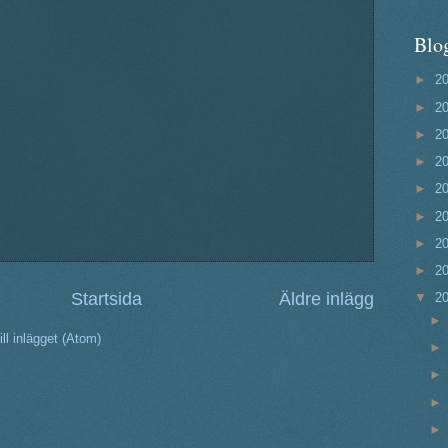
Blo
►
2
►
2
►
2
►
2
►
2
►
2
►
2
►
2
Startsida
Äldre inlägg
▼
2
ll inlägget (Atom)