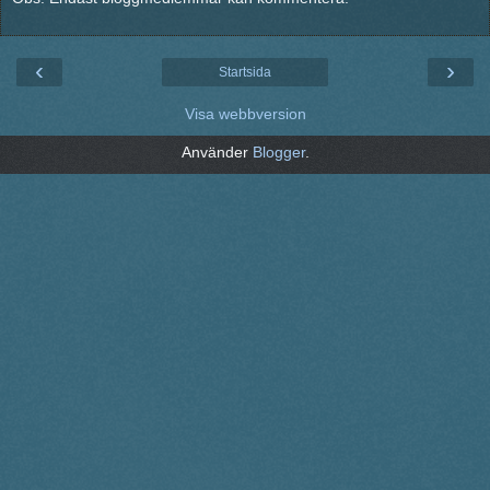
‹
›
Startsida
Visa webbversion
Använder
Blogger
.