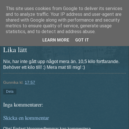
This site uses cookies from Google to deliver its services
Äventyrshunden Diesel
and to analyze traffic. Your IP address and user-agent are
shared with Google along with performance and security
metrics to ensure quality of service, generate usage
statistics, and to detect and address abuse.
onsdag 13 juni 2012
LEARN MORE
GOT IT
Lika lätt
Nix, har inte gått upp något mera än. 10,5 kilo fortfarande.
Behöver ett kilo till! :) Mera mat till mig! :)
Gunnika
kl.
17:57
Dela
Inga kommentarer:
Skicka en kommentar
Obs! Endast bloggmedlemmar kan kommentera.