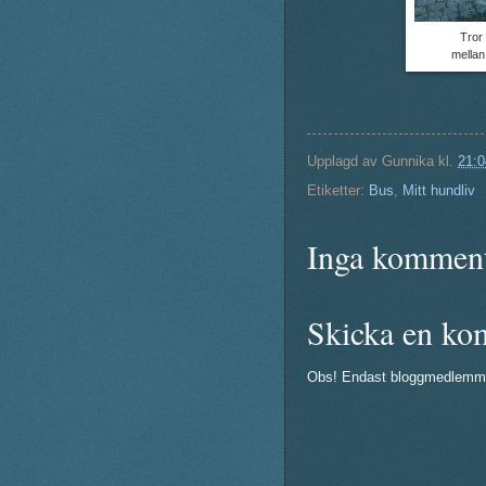
Tror 
mellan
Upplagd av
Gunnika
kl.
21:0
Etiketter:
Bus
,
Mitt hundliv
Inga komment
Skicka en ko
Obs! Endast bloggmedlemm