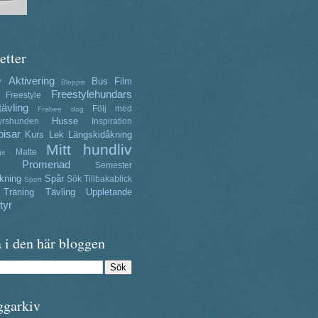
etter
Aktivering
y
Bus
Film
Bloppis
Freestylehundars
Freestyle
tävling
Följ med
Frisbee dog
Husse
yrshunden
Inspiration
isar
Kurs
Lek
Längskidåkning
Mitt hundliv
Matte
ge
Promenad
Semester
kning
Spår
Sök
Tillbakablick
Sport
Träning
Tävling
Uppletande
tyr
 i den här bloggen
ggarkiv