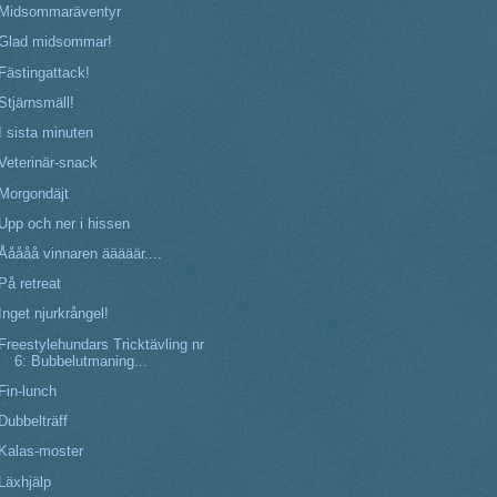
Midsommaräventyr
Glad midsommar!
Fästingattack!
Stjärnsmäll!
I sista minuten
Veterinär-snack
Morgondäjt
Upp och ner i hissen
Ååååå vinnaren ääääär....
På retreat
Inget njurkrångel!
Freestylehundars Tricktävling nr
6: Bubbelutmaning...
Fin-lunch
Dubbelträff
Kalas-moster
Läxhjälp