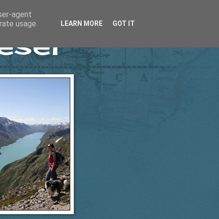
user-agent
erate usage
LEARN MORE
GOT IT
esel