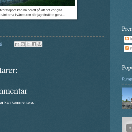
tvärstoppet kan ha berott på att det var glas
 bänkarna i väntkuren där jag försökte gena...
Pre
I
4
K
Pop
arer:
Rumpa
mmentar
ar kan kommentera.