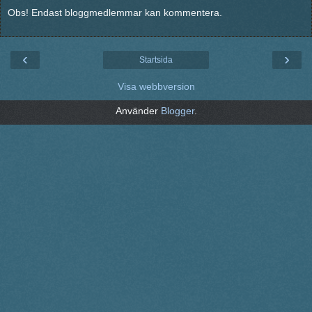
Obs! Endast bloggmedlemmar kan kommentera.
‹
›
Startsida
Visa webbversion
Använder
Blogger
.