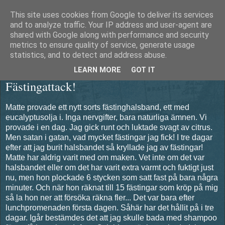
This site uses cookies from Google to deliver its services
Äventyrshunden Diesel
and to analyze traffic. Your IP address and user-agent are
shared with Google along with performance and security
metrics to ensure quality of service, generate usage
statistics, and to detect and address abuse.
torsdag 21 juni 2012
LEARN MORE
GOT IT
Fästingattack!
Matte provade ett nytt sorts fästinghalsband, ett med
eucalyptusolja i. Inga nervgifter, bara naturliga ämnen. Vi
provade i en dag. Jag gick runt och luktade svagt av citrus.
Men satan i gatan, vad mycket fästingar jag fick! I tre dagar
efter att jag burit halsbandet så kryllade jag av fästingar!
Matte har aldrig varit med om maken. Vet inte om det var
halsbandet eller om det har varit extra varmt och fuktigt just
nu, men hon plockade 6 stycken som satt fast på bara några
minuter. Och när hon räknat till 15 fästingar som kröp på mig
så la hon ner att försöka räkna fler... Det var bara efter
lunchpromenaden första dagen. Såhär har det hållit på i tre
dagar. Igår bestämdes det att jag skulle bada med shampoo