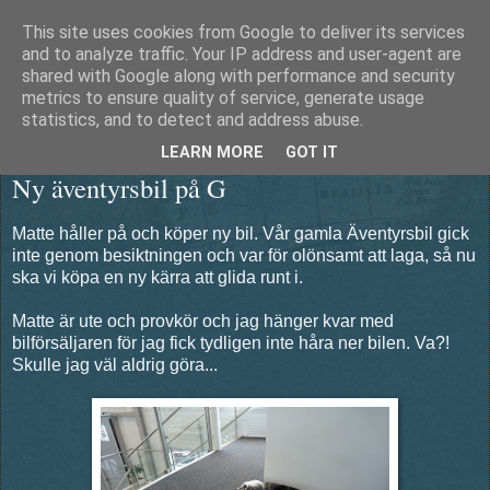
This site uses cookies from Google to deliver its services
Äventyrshunden Diesel
and to analyze traffic. Your IP address and user-agent are
shared with Google along with performance and security
metrics to ensure quality of service, generate usage
statistics, and to detect and address abuse.
torsdag 19 maj 2016
LEARN MORE
GOT IT
Ny äventyrsbil på G
Matte håller på och köper ny bil. Vår gamla Äventyrsbil gick
inte genom besiktningen och var för olönsamt att laga, så nu
ska vi köpa en ny kärra att glida runt i.
Matte är ute och provkör och jag hänger kvar med
bilförsäljaren för jag fick tydligen inte håra ner bilen. Va?!
Skulle jag väl aldrig göra...