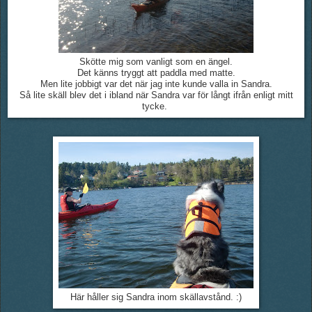
Skötte mig som vanligt som en ängel.
Det känns tryggt att paddla med matte.
Men lite jobbigt var det när jag inte kunde valla in Sandra.
Så lite skäll blev det i ibland när Sandra var för långt ifrån enligt mitt
tycke.
Här håller sig Sandra inom skällavstånd. :)