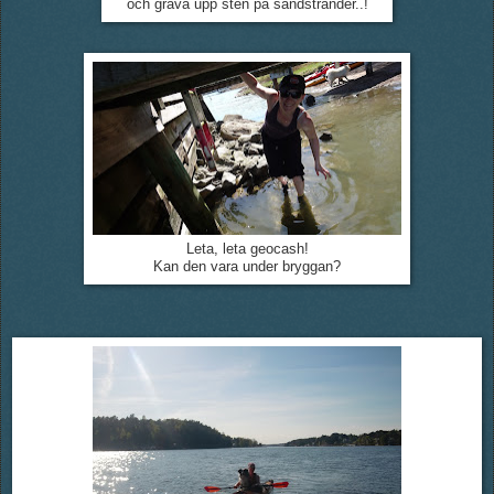
och gräva upp sten på sandstränder..!
Leta, leta geocash!
Kan den vara under bryggan?