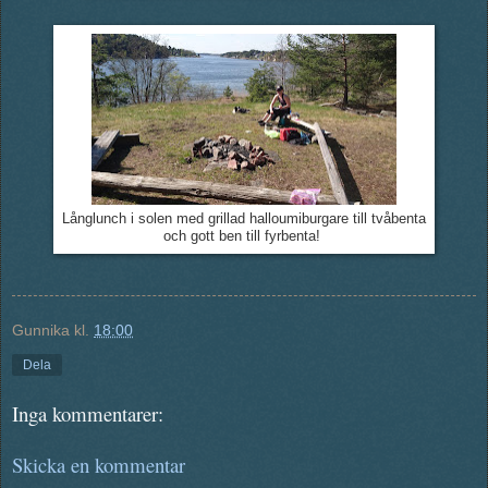
Långlunch i solen med grillad halloumiburgare till tvåbenta
och gott ben till fyrbenta!
Gunnika
kl.
18:00
Dela
Inga kommentarer:
Skicka en kommentar