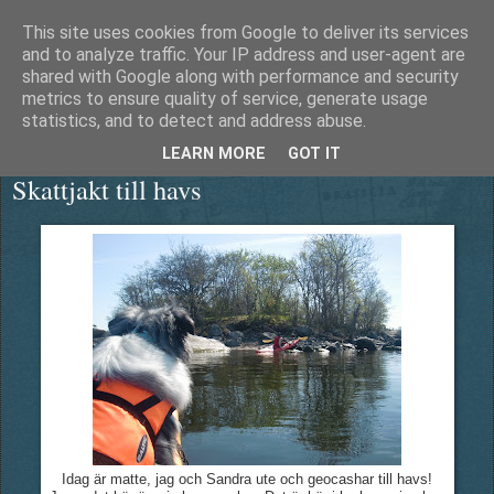
This site uses cookies from Google to deliver its services
Äventyrshunden Diesel
and to analyze traffic. Your IP address and user-agent are
shared with Google along with performance and security
metrics to ensure quality of service, generate usage
statistics, and to detect and address abuse.
lördag 7 maj 2016
LEARN MORE
GOT IT
Skattjakt till havs
Idag är matte, jag och Sandra ute och geocashar till havs!