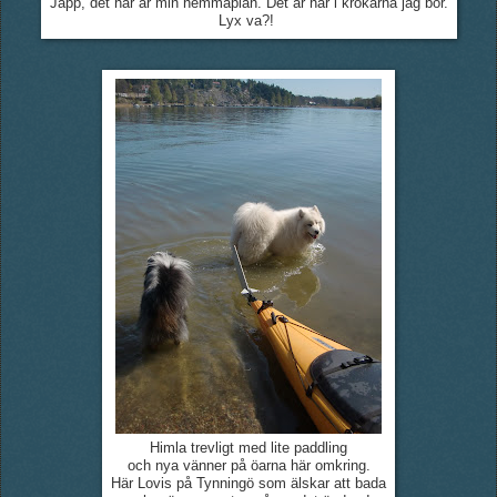
Japp, det här är min hemmaplan. Det är här i krokarna jag bor.
Lyx va?!
Himla trevligt med lite paddling
och nya vänner på öarna här omkring.
Här Lovis på Tynningö som älskar att bada