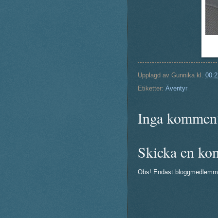
Upplagd av
Gunnika
kl.
00:2
Etiketter:
Äventyr
Inga komment
Skicka en ko
Obs! Endast bloggmedlemm