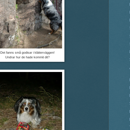
Det fanns små godisar i klätterväggen!
Undrar hur de hade kommit dit?