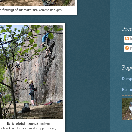
r tåmodigt på att matte ska komma ner igen...
Pre
I
K
Pop
Rumpa
Bus m
Här är iallafall matte på marken
och säkrar den som är där uppe i skyn,