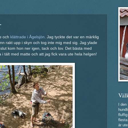
r
te och
klättrade i Ågelsjön
. Jag tyckte det var en märklig
ann rakt upp i skyn och tog inte mig med sig. Jag ylade
ill slut kom hon ner igen, tack och lov. Det bästa med
a i tält med matte och att jag fick vara ute hela helgen!
Väl
I den
hundli
fluff
flest
är ute