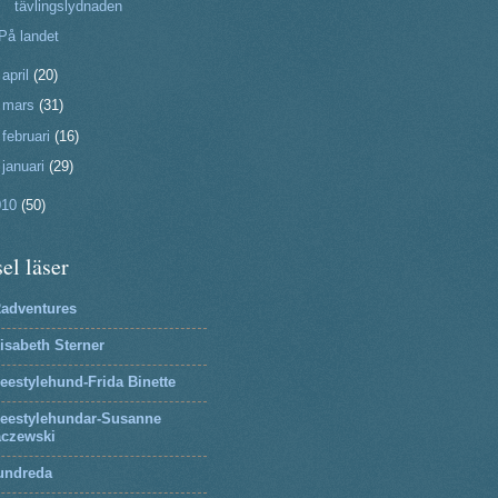
tävlingslydnaden
På landet
►
april
(20)
►
mars
(31)
►
februari
(16)
►
januari
(29)
010
(50)
el läser
2adventures
isabeth Sterner
eestylehund-Frida Binette
reestylehundar-Susanne
aczewski
undreda