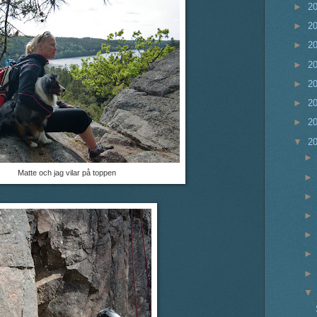
►
2
►
2
►
2
►
2
►
2
►
2
►
2
▼
2
Matte och jag vilar på toppen