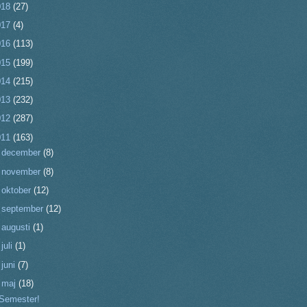
018
(27)
017
(4)
016
(113)
015
(199)
014
(215)
013
(232)
012
(287)
011
(163)
►
december
(8)
►
november
(8)
►
oktober
(12)
►
september
(12)
►
augusti
(1)
►
juli
(1)
►
juni
(7)
▼
maj
(18)
Semester!