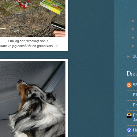
Om jag ser tillräckligt söt ut,
kanske jag också får en grillad korv...?
►
2
Dies
5
El
Fr
F
J
H