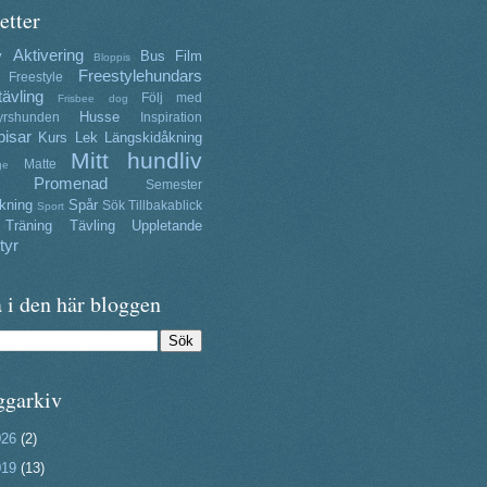
etter
Aktivering
y
Bus
Film
Bloppis
Freestylehundars
Freestyle
tävling
Följ med
Frisbee dog
Husse
yrshunden
Inspiration
isar
Kurs
Lek
Längskidåkning
Mitt hundliv
Matte
ge
Promenad
Semester
kning
Spår
Sök
Tillbakablick
Sport
Träning
Tävling
Uppletande
tyr
 i den här bloggen
ggarkiv
026
(2)
019
(13)