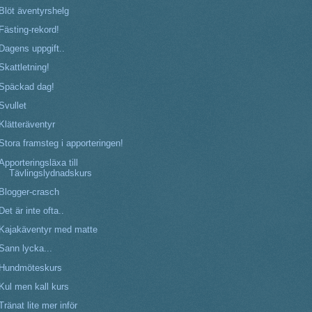
Blöt äventyrshelg
Fästing-rekord!
Dagens uppgift..
Skattletning!
Späckad dag!
Svullet
Klätteräventyr
Stora framsteg i apporteringen!
Apporteringsläxa till
Tävlingslydnadskurs
Blogger-crasch
Det är inte ofta..
Kajakäventyr med matte
Sann lycka...
Hundmöteskurs
Kul men kall kurs
Tränat lite mer inför