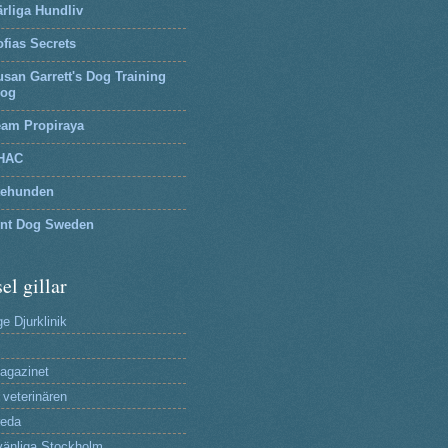
rliga Hundliv
fias Secrets
san Garrett's Dog Training
log
eam Propiraya
HAC
tehunden
lnt Dog Sweden
el gillar
e Djurklinik
agazinet
 veterinären
reda
änliga Stockholm