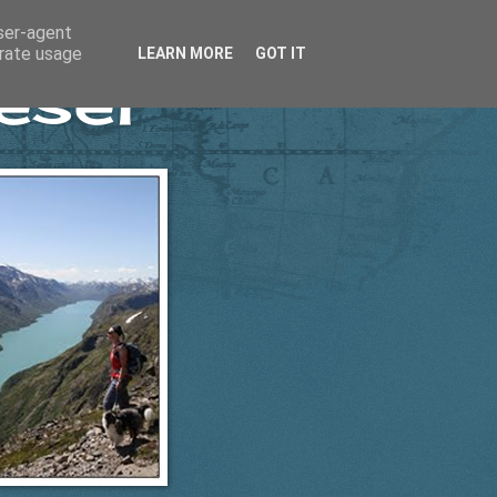
user-agent
erate usage
LEARN MORE
GOT IT
esel