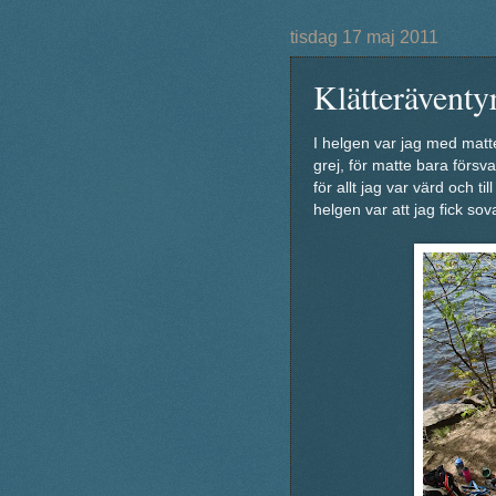
tisdag 17 maj 2011
Klätteräventy
I helgen var jag med mat
grej, för matte bara försv
för allt jag var värd och t
helgen var att jag fick sov