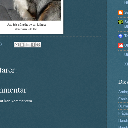
Hä
So
Su
Jag blir så trött av att klättra,
B
ska bara vila lite...
T
3
U
U
X
arer:
Dies
mmentar
Arning
Canis
ar kan kommentera.
Djurm
Fråga
Hund
Hundv