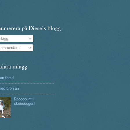
numerera på Diesels blogg
nlägg
ommentarer
ulära inlägg
n först!
ed brorsan
Roooooligt i
skooooogen!