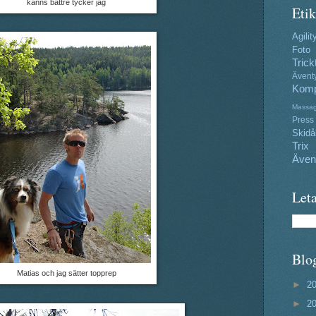
känns bättre tycker jag
Etik
Agilit
Foto
Trick
Ävent
Komp
Massa
Press
Skidå
Trix
Även
Leta
Blo
Matias och jag sätter topprep
►
2
►
2