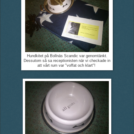
Hundkitet på Bollnäs Scandic var genomtänkt.
Dessutom så sa receptionisten när vi checkade in
att vårt rum var "voffat och klart"!