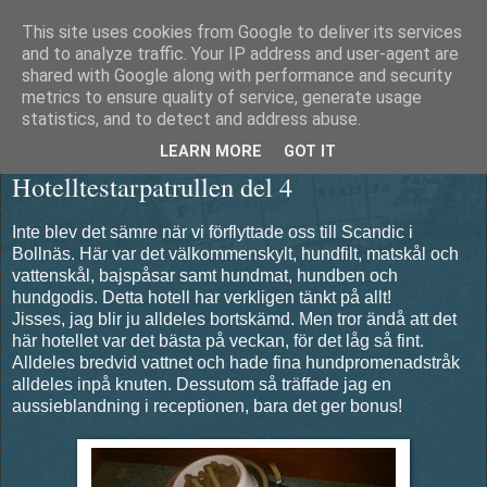
This site uses cookies from Google to deliver its services
Äventyrshunden Diesel
and to analyze traffic. Your IP address and user-agent are
shared with Google along with performance and security
metrics to ensure quality of service, generate usage
statistics, and to detect and address abuse.
torsdag 13 februari 2014
LEARN MORE
GOT IT
Hotelltestarpatrullen del 4
Inte blev det sämre när vi förflyttade oss till Scandic i
Bollnäs. Här var det välkommenskylt, hundfilt, matskål och
vattenskål, bajspåsar samt hundmat, hundben och
hundgodis. Detta hotell har verkligen tänkt på allt!
Jisses, jag blir ju alldeles bortskämd. Men tror ändå att det
här hotellet var det bästa på veckan, för det låg så fint.
Alldeles bredvid vattnet och hade fina hundpromenadstråk
alldeles inpå knuten. Dessutom så träffade jag en
aussieblandning i receptionen, bara det ger bonus!