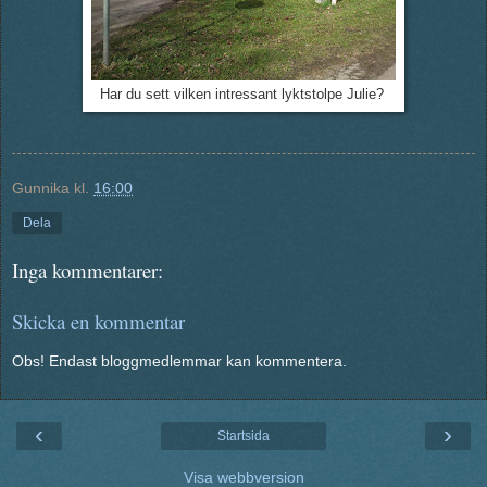
Har du sett vilken intressant lyktstolpe Julie?
Gunnika
kl.
16:00
Dela
Inga kommentarer:
Skicka en kommentar
Obs! Endast bloggmedlemmar kan kommentera.
‹
›
Startsida
Visa webbversion