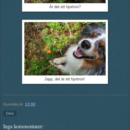
Är det ett hjortron?
Japp, det är ett hjortron!
Gunnika
kl.
13:00
Dela
Inga kommentarer: