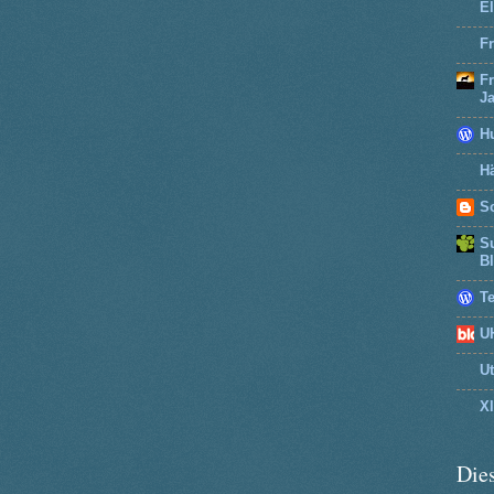
El
Fr
F
J
H
Hä
So
Su
B
T
U
U
X
Dies