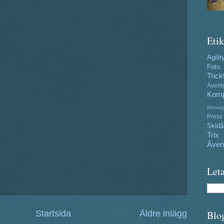
Etik
Agilit
Foto
Trick
Ävent
Komp
Massa
Press
Skidå
Trix
Även
Leta
Blo
Startsida
Äldre inlägg