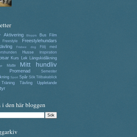
etter
Aktivering
y
Bus
Film
Bloppis
Freestylehundars
Freestyle
tävling
Följ med
Frisbee dog
Husse
yrshunden
Inspiration
isar
Kurs
Lek
Längskidåkning
Mitt hundliv
Matte
ge
Promenad
Semester
kning
Spår
Sök
Tillbakablick
Sport
Träning
Tävling
Uppletande
tyr
 i den här bloggen
ggarkiv