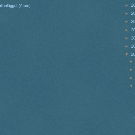
►
2
ll inlägget (Atom)
►
2
►
2
►
2
►
2
►
2
▼
2