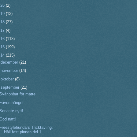
026
(2)
019
(13)
018
(27)
017
(4)
016
(113)
015
(199)
014
(215)
►
december
(21)
►
november
(14)
►
oktober
(8)
▼
september
(21)
Svårjobbat för matte
Favorithänget
Senaste nytt!
God natt!
Freestylehundars Tricktävling:
Håll fast pinnen del 1