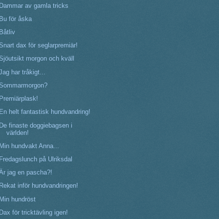
Dammar av gamla tricks
Bu för åska
Båtliv
Snart dax för seglarpremiär!
Sjöutsikt morgon och kväll
Jag har tråkigt...
Sommarmorgon?
Premiärplask!
En helt fantastisk hundvandring!
De finaste doggiebagsen i
världen!
Min hundvakt Anna...
Fredagslunch på Ulriksdal
Är jag en pascha?!
Rekat inför hundvandringen!
Min hundröst
Dax för tricktävling igen!