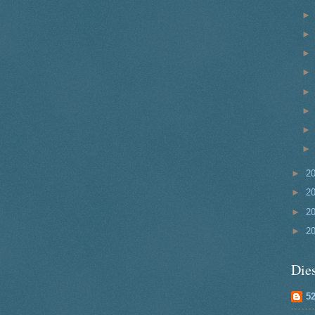
►
2
►
2
►
2
►
2
Dies
5