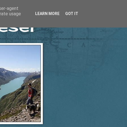
user-agent
erate usage
LEARN MORE
GOT IT
esel