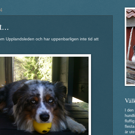
4
...
 om Upplandsleden och har uppenbarligen inte tid att
Väl
I den
hundli
fluff
flest
är ute