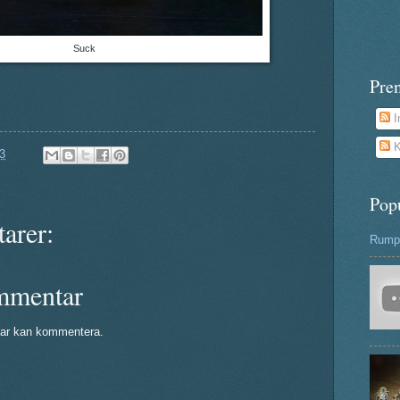
Suck
Pre
I
K
3
Pop
arer:
Rumpa
mmentar
ar kan kommentera.