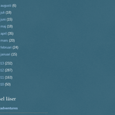
►
augusti
(6)
►
juli
(18)
►
juni
(15)
►
maj
(18)
►
april
(35)
►
mars
(20)
►
februari
(24)
►
januari
(15)
013
(232)
012
(287)
011
(163)
010
(50)
el läser
2adventures