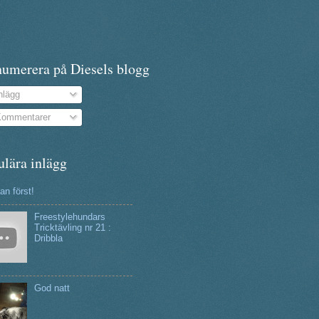
numerera på Diesels blogg
nlägg
ommentarer
ulära inlägg
n först!
Freestylehundars
Tricktävling nr 21 :
Dribbla
God natt