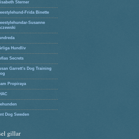
isabeth Sterner
eestylehund-Frida Binette
reestylehundar-Susanne
aczewski
undreda
rliga Hundliv
fias Secrets
san Garrett's Dog Training
log
eam Propiraya
HAC
tehunden
lnt Dog Sweden
el gillar