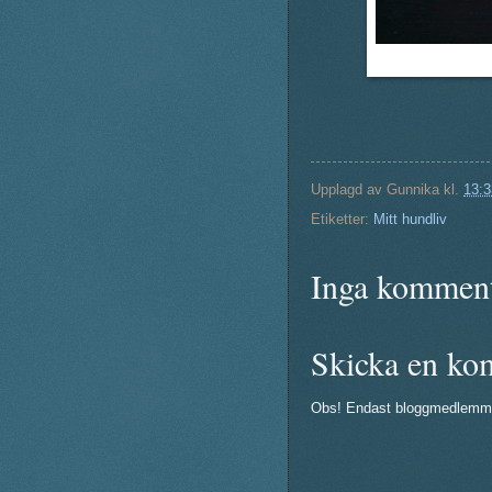
Upplagd av
Gunnika
kl.
13:3
Etiketter:
Mitt hundliv
Inga komment
Skicka en ko
Obs! Endast bloggmedlemm